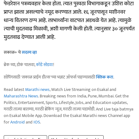
फेडरेशन पत्रव्‍यवहार केला होता. त्‍यात पुरवठा विभागाकडून उशिरा कोटा
प्राप्‍त झाला असल्‍याचे नमूद करण्‍यात आले. १६ जूनपासून मशीनवर
धान्‍य वितरण ठप्‍प आहे. लाभार्थ्यांना वाटपात अडथळे येत आहे. त्‍यामुळे
त्‍याची मुदतवाढ मिळावी, अशी मागणी केली होती. त्‍यानुसार ३० जूनपर्यंत
मुदतवाढ देण्‍यात आली आहे.
सकाळ+ चे
सदस्य व्हा
ब्रेक घ्या, डोकं चालवा,
कोडे सोडवा
!
शॉपिंगसाठी 'सकाळ प्राईम डील्स'च्या भन्नाट ऑफर्स पाहण्यासाठी
क्लिक करा
.
Read latest
Marathi news
, Watch Live Streaming on Esakal and
Maharashtra News
. Breaking news from India, Pune, Mumbai. Get the
Politics, Entertainment, Sports, Lifestyle, Jobs, and Education updates,
मराठी ताज्या बातम्या, मराठी ब्रेकिंग न्यूज, मराठी ताज्या घडामोडी. And Live taja batmya
on Esakal Mobile App. Download the Esakal Marathi news Channel app
for
Android
and
IOS
.