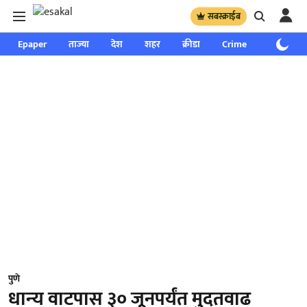
सबस्क्राईब
Epaper
ताज्या
देश
शहर
क्रीडा
Crime
साप्ताहिक
पुणे
धान्‍य वाटपास ३० जूनपर्यंत मुदतवाढ