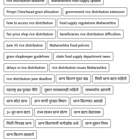
rice distribution deadline
Maharashtra food supply update
Pimpri Chinchwad grain allocation
government rice distribution extension
how to access rice distribution
food supply regulations Maharashtra
fair price shop rice distribution
beneficiaries rice distribution difficulties
June 30 rice distribution
Maharashtra food policies
grain shopkeeper guidelines
state food supply department news
delays in rice distribution
rice distribution issues Maharashtra
rice distribution June deadline
धान्‍य वितरण मुदत वाढ
पिंपरी धान्य वाटप माहिती
महाराष्ट्र अन्न पुरवठा नीति
दुकान चालकालाही माहिती
लाभार्थ्यांना अडचणी
धान्य कोटा प्राप्‍त
अन्‍न नागरी पुरवठा विभाग
धान्य वितरणात अडथळे
३० जून धान्य वाटप
राज्य शासन धान्य धोरण
धान्य वाटप वेळापत्रक
पिंपरी चिंचवड धान्य
धान्य वितरणाची मार्गदर्शक तत्त्वे
धान्य दुकान नियम
धान्य वितरण सहकार्य