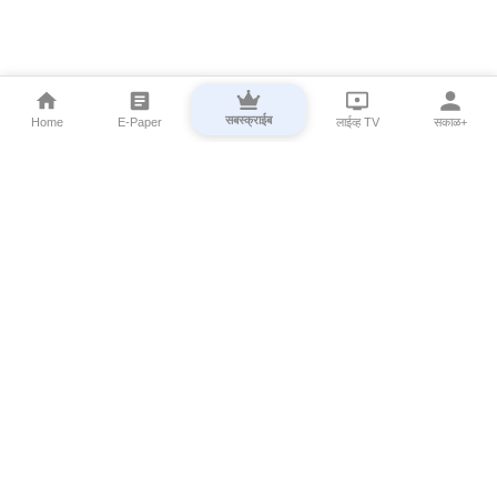
सबस्क्राईब
Home
E-Paper
लाईव्ह TV
सकाळ+
⌄
Marathi News
⌄
About Esakal
⌄
Digital Products
⌄
Sakal Programs