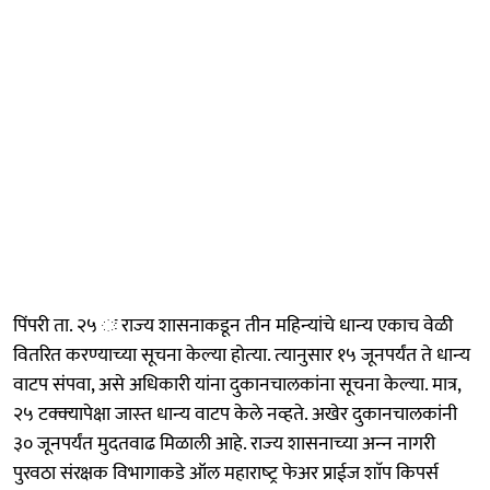
पिंपरी ता. २५ ः राज्‍य शासनाकडून तीन महिन्‍यांचे धान्‍य एकाच वेळी
वितरित करण्‍याच्‍या सूचना केल्‍या होत्‍या. त्‍यानुसार १५ जूनपर्यंत ते धान्‍य
वाटप संपवा, असे अधिकारी यांना दुकानचालकांना सूचना केल्‍या. मात्र,
२५ टक्‍क्‍यापेक्षा जास्‍त धान्‍य वाटप केले नव्‍हते. अखेर दुकानचालकांनी
३० जूनपर्यंत मुदतवाढ मिळाली आहे. राज्‍य शासनाच्‍या अन्‍न नागरी
पुरवठा संरक्षक विभागाकडे ऑल महाराष्‍ट्र फेअर प्राईज शाॅप किपर्स