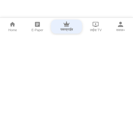
सबस्क्राईब
Home
E-Paper
लाईव्ह TV
सकाळ+
⌄
Marathi News
⌄
About Esakal
⌄
Digital Products
⌄
Sakal Programs