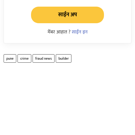
साईन अप
मेंबर आहात ?
साईन इन
pune
crime
fraud news
builder