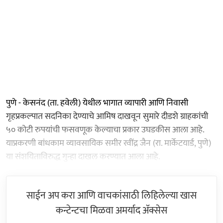
पुणे - केसनंद (ता. हवेली) येथील भागात व्यापारी आणि निवासी
गृहप्रकल्पात सदनिका देण्याचे आमिष दाखवून सुमारे दीडशे ग्राहकांची
५० कोटी रुपयांची फसवणूक केल्याचा प्रकार उघडकीस आला आहे.
याप्रकरणी बांधकाम व्यावसायिक समीर रवींद्र जैन (रा. मार्केटयार्ड, पुणे)
या संशयिताविरुद्ध गुन्हा दाखल करण्यात आला आहे.
साईन अप करा आणि वाचकांसाठी लिहिलेल्या खास
कन्टेन्टचा मिळवा अमर्याद ॲक्सेस