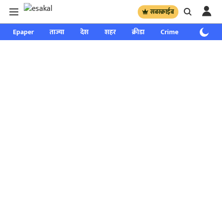
सबस्क्राईब
Epaper
ताज्या
देश
शहर
क्रीडा
Crime
साप्ताहिक