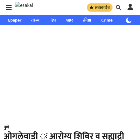
सबस्क्राईब
Epaper
ताज्या
देश
शहर
क्रीडा
Crime
साप्ताहिक
पुणे
ओगलेवाडी ः आरोग्य शिबिर व सह्याद्री