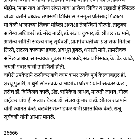
मोहीम, ‘माझं गाव आरोग्य संपन्न गाव’ आरोग्य शिबिर व सह्याद्री हॉस्पिटल
यांच्या वतीने वंध्यत्व तपासणी शिबिरास उत्स्फूर्त प्रतिसाद मिळाला.
या वेळी भाजपच्या जिल्हा महिला अध्यक्षा तेजस्विनी घोरपडे, तालुका
आरोग्य अधिकारी डॉ. नरेंद्र माळी, डॉ. संजय कुंभार, डॉ. शीतल राजमाने,
आरोग्य समिती सदस्य राजू सूर्यवंशी, ग्रामपंचायतीच्या प्रशासक निर्मला
जिरगे, सदस्य कल्याण डुबल, अवधूत डुबल, धनाजी माने, ग्रामसेवक
अनिल जाधव, समन्वयक तुकाराम नलावडे, संजय पिसाळ, के. के. काळे,
जयश्री पवार यांची उपस्थिती होती.
वाघेरी उपकेंद्राने लसीकरणाचे काम शंभर टक्के पूर्ण केल्याबद्दल डॉ.
शरयू पुजारी, माधुरी सोनटक्के व आशांचा घोरपडे यांनी सत्कार केला,
तसेच डॉ. दिग्विजय काळे, ॲड. ऋषिकेश जाधव, मारुती जाधव, गौरव
वाईकर यांचाही सत्कार केला. डॉ. संजय कुंभार व डॉ. शीतल राजमाने
यांनी स्वागत केले. बलवीर राजगडकर यांनी प्रास्ताविक केले. राजू
सूर्यवंशी यांनी आभार मानले.
26666