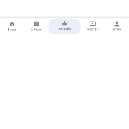
सबस्क्राईब
Home
E-Paper
लाईव्ह TV
सकाळ+
⌄
Marathi News
⌄
About Esakal
⌄
Digital Products
⌄
Sakal Programs