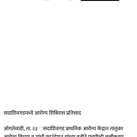
सदाशिवगडमध्ये आरोग्य शिबिरास प्रतिसाद
ओगलेवाडी, ता. २३ ःसदाशिवगड प्राथमिक आरोग्य केंद्रात तालुका
आरोग्य विभाग व गांधी फाउंडेशन यांच्या वतीने एचपीव्ही लसीकरण