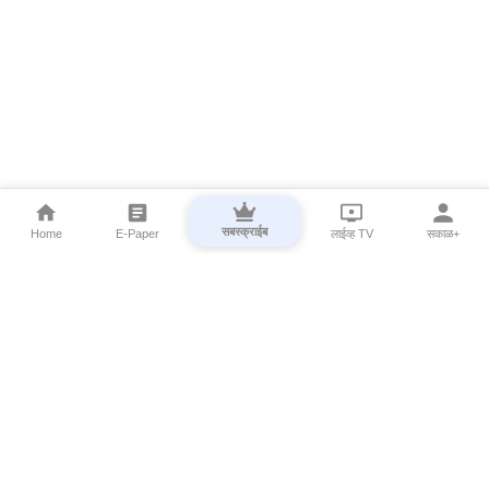
सबस्क्राईब
Home
E-Paper
लाईव्ह TV
सकाळ+
⌄
Marathi News