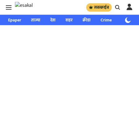
सबस्क्राईब
Epaper
ताज्या
देश
शहर
क्रीडा
Crime
साप्ताहिक