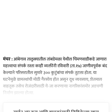
मंचर :
आंबेगाव तालुक्यातील तांबडेमळा येथील चिमणवाडीकडे जाणारा
महत्त्वाचा संपर्क रस्ता काही व्यक्तींनी रविवारी (ता.१७) जाणीवपूर्वक बंद
केल्याने परिसरातील सुमारे ३०० कुटुंबांचा संपर्क तुटला होता. या
घटनेमुळे ग्रामस्थांची मोठी गैरसोय होत असून दूध व्यवसाय, शेतमाल
वाहतूक तसेच रोजंदारीसाठी ये-जा करणाऱ्या नागरिकांसमोर अडचणी
निर्माण झाल्या होत्या.