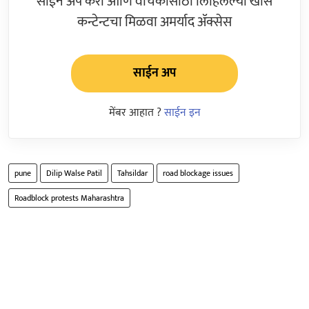
साईन अप करा आणि वाचकांसाठी लिहिलेल्या खास
कन्टेन्टचा मिळवा अमर्याद ॲक्सेस
साईन अप
मेंबर आहात ?
साईन इन
pune
Dilip Walse Patil
Tahsildar
road blockage issues
Roadblock protests Maharashtra