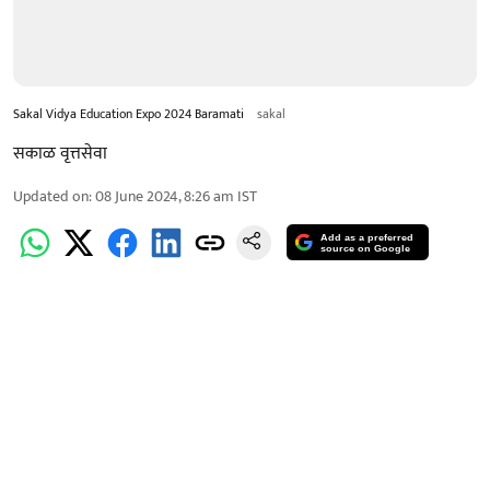
Sakal Vidya Education Expo 2024 Baramati
sakal
सकाळ वृत्तसेवा
Updated on
:
08 June 2024, 8:26 am
IST
Add as a preferred
source on Google