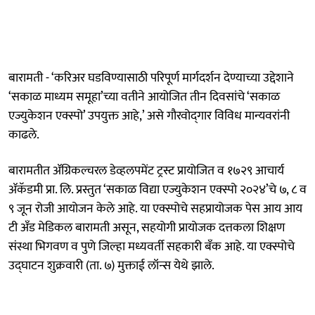
बारामती - ‘करिअर घडविण्यासाठी परिपूर्ण मार्गदर्शन देण्याच्या उद्देशाने
‘सकाळ माध्यम समूहा’च्या वतीने आयोजित तीन दिवसांचे ‘सकाळ
एज्युकेशन एक्स्पो’ उपयुक्त आहे,’ असे गौरवोद्‌गार विविध मान्यवरांनी
काढले.
बारामतीत ॲग्रिकल्चरल डेव्हलपमेंट ट्रस्ट प्रायोजित व १७२९ आचार्य
ॲकॅडमी प्रा. लि. प्रस्तुत ‘सकाळ विद्या एज्युकेशन एक्स्पो २०२४’चे ७, ८ व
९ जून रोजी आयोजन केले आहे. या एक्स्पोचे सहप्रायोजक पेस आय आय
टी अँड मेडिकल बारामती असून, सहयोगी प्रायोजक दत्तकला शिक्षण
संस्था भिगवण व पुणे जिल्हा मध्यवर्ती सहकारी बँक आहे. या एक्स्पोचे
उद्‍घाटन शुक्रवारी (ता. ७) मुक्ताई लॉन्स येथे झाले.