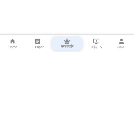
सबस्क्राईब
Home
E-Paper
लाईव्ह TV
सकाळ+
⌄
Marathi News
⌄
About Esakal
⌄
Digital Products