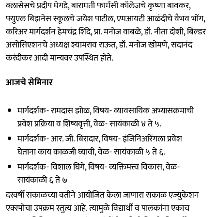
क्लासेसचे प्रदीप घेगडे, बारामती फार्मसी कॉलेजचे कृष्णा बावकर,
फ्युएल बिझनेस स्कूलचे जयेश पाटील, एमआयटी आळंदीचे वैभव भोंग,
करिअर मार्गदर्शन हेमचंद्र शिंदे, प्रा. मनोज वाबळे, डॉ. नीता दोशी, बिल्डर
असोसिएशनचे अध्यक्ष श्यामराव राऊत, डॉ. मनोज खोमणे, सदानंद
करंदीकर आदी मान्यवर उपस्थित होते.
आजचे सेमिनार
मार्गदर्शक- रामदास झोळ, विषय- व्यावसायिक अभ्यासक्रमाची
प्रवेश प्रक्रिया व शिष्यवृत्ती, वेळ- सायंकाळी ४ ते ५.
मार्गदर्शक- आर. जी. बिरादार, विषय- इंजिनिअरिंगला प्रवेश
घेताना काय काळजी घ्यावी, वेळ- सायंकाळी ५ ते ६.
मार्गदर्शक- विशाल घिगे, विषय- व्यक्तिमत्त्व विकास, वेळ-
सायंकाळी ६ ते ७
दरवर्षी सकाळच्या वतीने आयोजित केला जाणारा सकाळ एज्युकेशन
एक्स्पोचा उपक्रम स्तुत्य आहे. त्यामुळे विद्यार्थी व पालकांना एकाच