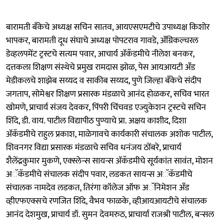
बारामती बँकेचे अध्यक्ष सचिन सातव, आयएसएमटीचे उपाध्यक्ष किशोर
भापकर, बारामती दूध संघाचे अध्यक्ष पोपटराव गावडे, ॲग्रिकल्चरल
डेव्हलपमेंट ट्रस्टचे सत्यम पवार, आचार्य ॲकॅडमीचे नीलेश बनकर,
दत्तकला शिक्षण संस्थेचे प्रमुख रामदास झोळ, पेस आयआयटी अँड
मेडीकलचे शाझेब सय्यद व साकीब सय्यद, पुणे जिल्हा बँकेचे संदीप
जगताप, सोमेश्वर शिक्षण प्रसारक मंडळाचे आनंद होळकर, सचिव भारत
खोमणे, प्राचार्य संजय देवकर, पिंपरी चिंचवड एज्युकेशन ट्रस्टचे सचिन
शिंदे, डी. वाय. पाटील विद्यापीठ पुण्याचे प्रा. अक्षय काशीद, दिशा
ॲकॅडमीचे राहुल प्रकाश, माळेगावचे कार्यकारी संचालक अशोक पाटील,
शिवनगर विद्या प्रसारक मंडळाचे सचिव धनंजय ठोंबरे, प्राचार्य
शैलेंद्रकुमार मुकणे, एक्स्लेन्स सायन्स ॲकॅडमीचे सूर्यकांत सावंत, मोशन
अॅकॅडमीचे संचालक संदीप पवार, लडकत सायन्स अॅकॅडमीचे
संचालक नामदेव लडकत, तिरंगा कॉलेज ऑफ अॅनिमेशन अँड
व्हीएफएक्सचे रणजित शिंदे, वैभव फाळके, व्हीआयआयटीचे संचालक
आनंद देशमुख, प्राचार्य डॉ. सुमन देवमरुठ, प्राचार्या राजश्री पाटील, बन्सल