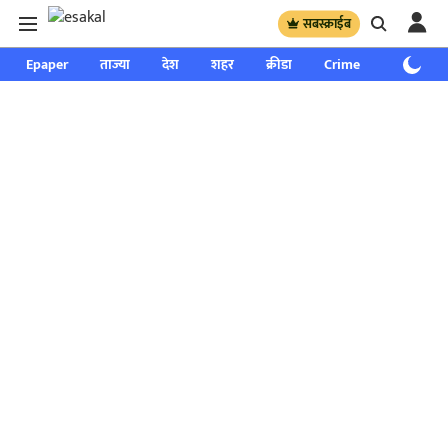
सबस्क्राईब
Epaper
ताज्या
देश
शहर
क्रीडा
Crime
साप्ताहिक