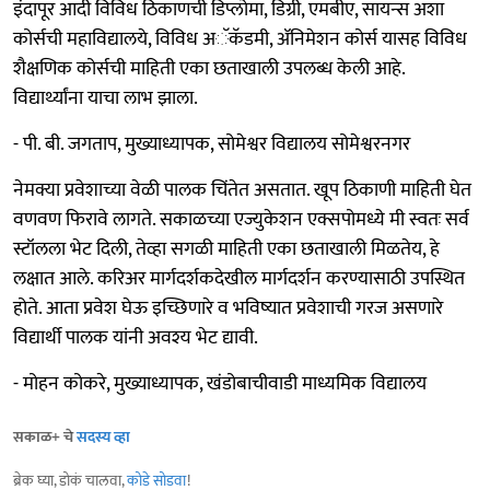
इंदापूर आदी विविध ठिकाणची डिप्लोमा, डिग्री, एमबीए, सायन्स अशा
कोर्सची महाविद्यालये, विविध अॅकॅडमी, ॲनिमेशन कोर्स यासह विविध
शैक्षणिक कोर्सची माहिती एका छताखाली उपलब्ध केली आहे.
विद्यार्थ्यांना याचा लाभ झाला.
- पी. बी. जगताप, मुख्याध्यापक, सोमेश्वर विद्यालय सोमेश्वरनगर
नेमक्या प्रवेशाच्या वेळी पालक चिंतेत असतात. खूप ठिकाणी माहिती घेत
वणवण फिरावे लागते. सकाळच्या एज्युकेशन एक्सपोमध्ये मी स्वतः सर्व
स्टॉलला भेट दिली, तेव्हा सगळी माहिती एका छताखाली मिळतेय, हे
लक्षात आले. करिअर मार्गदर्शकदेखील मार्गदर्शन करण्यासाठी उपस्थित
होते. आता प्रवेश घेऊ इच्छिणारे व भविष्यात प्रवेशाची गरज असणारे
विद्यार्थी पालक यांनी अवश्य भेट द्यावी.
- मोहन कोकरे, मुख्याध्यापक, खंडोबाचीवाडी माध्यमिक विद्यालय
सकाळ+ चे
सदस्य व्हा
ब्रेक घ्या, डोकं चालवा,
कोडे सोडवा
!