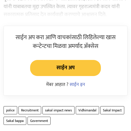
यांनी याबाबतचा मुद्दा उपस्थित केला. त्यावर गृहराज्यमंत्री कदम यांनी
सकारात्मक प्रतिसाद देत कार्यवाही करण्याचे आश्वासन दिले.
साईन अप करा आणि वाचकांसाठी लिहिलेल्या खास
कन्टेन्टचा मिळवा अमर्याद ॲक्सेस
साईन अप
मेंबर आहात ?
साईन इन
police
Recruitment
sakal impact news
Vidhimandal
Sakal Impact
Sakal bappa
Government