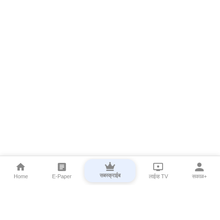
सबस्क्राईब
Home
E-Paper
लाईव्ह TV
सकाळ+