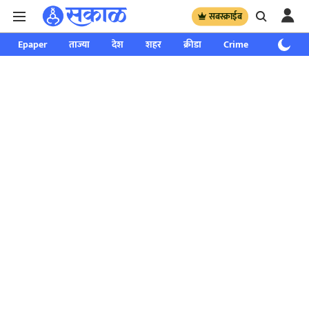
सबस्क्राईब
Epaper
ताज्या
देश
शहर
क्रीडा
Crime
साप्ताहिक