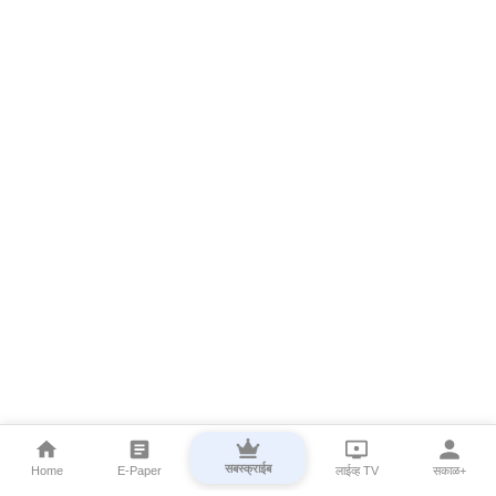
सबस्क्राईब
Home
E-Paper
लाईव्ह TV
सकाळ+