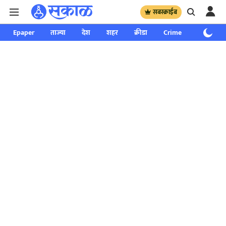
सबस्क्राईब
Epaper
ताज्या
देश
शहर
क्रीडा
Crime
साप्ताहिक