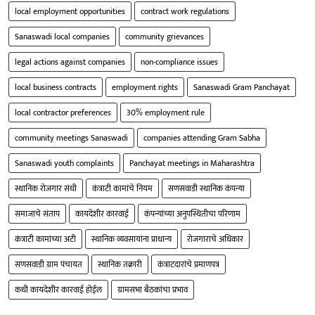
local employment opportunities
contract work regulations
Sanaswadi local companies
community grievances
legal actions against companies
non-compliance issues
local business contracts
employment rights
Sanaswadi Gram Panchayat
local contractor preferences
30% employment rule
community meetings Sanaswadi
companies attending Gram Sabha
Sanaswadi youth complaints
Panchayat meetings in Maharashtra
स्थानिक रोजगार संधी
कंत्राटी कामांचे नियम
सणसवाडी स्थानिक कंपन्या
समाजाचे संताप
कायदेशीर कारवाई
कंपन्यांच्या अनुपस्थितीचा परिणाम
कंत्राटी कामांच्या अटी
स्थानिक व्यवसायांना प्राधान्य
रोजगाराचे अधिकार
सणसवाडी ग्राम पंचायत
स्थानिक तक्रारी
कंत्राटदारांचे प्रमाणपत्र
कधी कायदेशीर कारवाई होईल
ग्रामसभा बैठकांचा प्रभाव