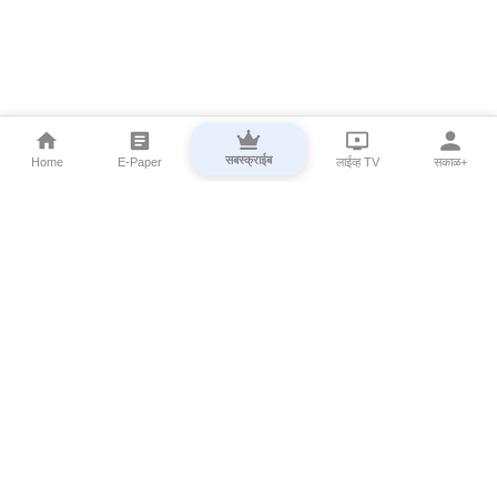
सबस्क्राईब
Home
E-Paper
लाईव्ह TV
सकाळ+
⌄
Marathi News
⌄
About Esakal