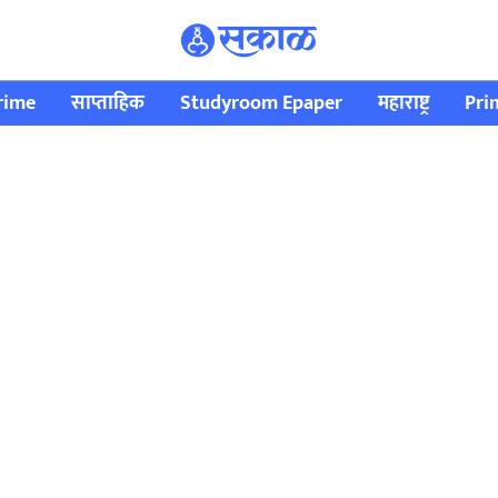
rime
साप्ताहिक
Studyroom Epaper
महाराष्ट्र
Pri