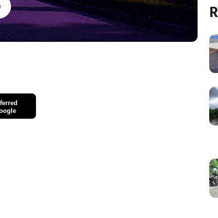
R
ferred
oogle