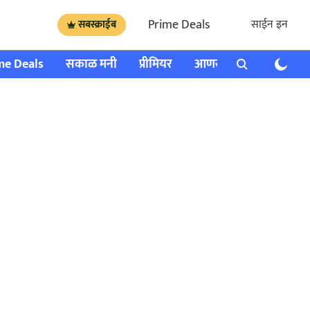
Prime Deals
साईन इन
सबस्क्राईब
me Deals
सकाळ मनी
प्रीमियर
आणखी
राशी भविष्य