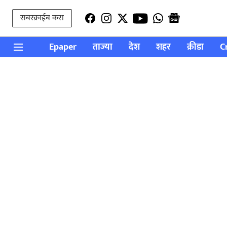
सबस्क्राईब करा
Epaper
ताज्या
देश
शहर
क्रीडा
C