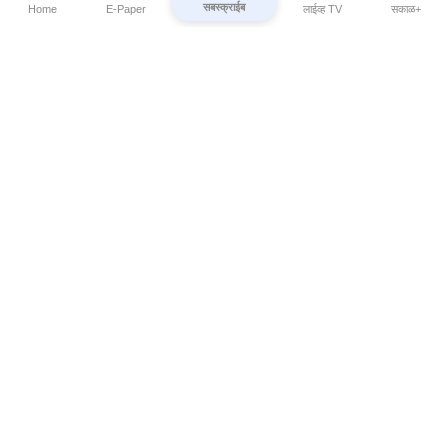
सबस्क्राईब
Home
E-Paper
लाईव्ह TV
सकाळ+
⌄
Marathi News
⌄
About Esakal
⌄
Digital Products
⌄
Sakal Programs
⌄
Print Products