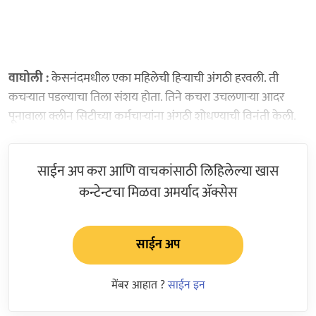
वाघोली :
केसनंदमधील एका महिलेची हिऱ्याची अंगठी हरवली. ती
कचऱ्यात पडल्याचा तिला संशय होता. तिने कचरा उचलणाऱ्या आदर
पूनावाला क्लीन सिटीच्या कर्मचाऱ्यांना अंगठी शोधण्याची विनंती केली.
साईन अप करा आणि वाचकांसाठी लिहिलेल्या खास
कन्टेन्टचा मिळवा अमर्याद ॲक्सेस
साईन अप
मेंबर आहात ?
साईन इन