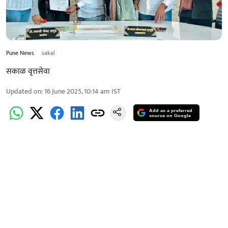
Pune News
sakal
सकाळ वृत्तसेवा
Updated on
:
16 June 2025, 10:14 am
IST
Add as a preferred
source on Google