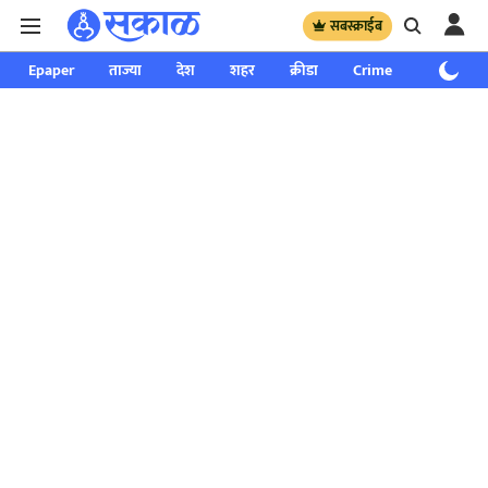
सबस्क्राईब
Epaper
ताज्या
देश
शहर
क्रीडा
Crime
साप्ताहिक