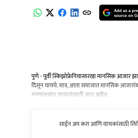
Add as a pre
source on G
पुणे - पूर्वी स्किझोफ्रेनियासारखा मानसिक आजार झाल्‍
दिसून यायचे. मात्र, आता समाजात मानसिक आजारा
रुग्‍णालयांत उपचारांसाठी जात आहेत.
साईन अप करा आणि वाचकांसाठी लिहिल