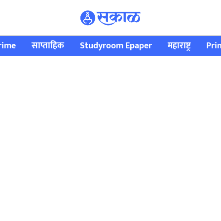
rime
साप्ताहिक
Studyroom Epaper
महाराष्ट्र
Pri