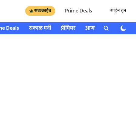
Prime Deals
साईन इन
सबस्क्राईब
me Deals
सकाळ मनी
प्रीमियर
आणखी
राशी भविष्य