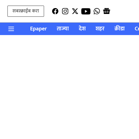
सबस्क्राईब करा
Epaper
ताज्या
देश
शहर
क्रीडा
C