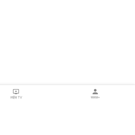
लाईव्ह TV
सकाळ+