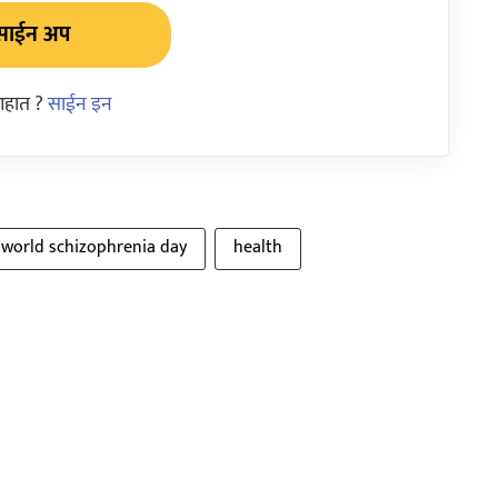
साईन अप
आहात ?
साईन इन
world schizophrenia day
health