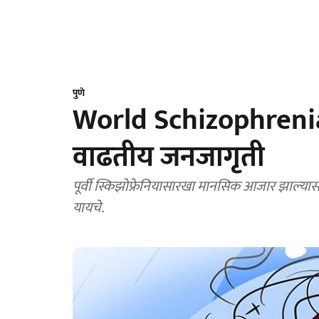
पुणे
World Schizophrenia 
वाढतीय जनजागृती
पूर्वी स्किझोफ्रेनियासारखा मानसिक आजार झाल्‍यास अं
यायचे.