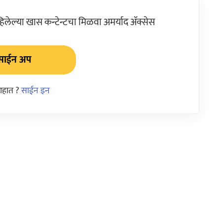
ेल्या खास कन्टेन्टचा मिळवा अमर्याद ॲक्सेस
साईन अप
आहात ?
साईन इन