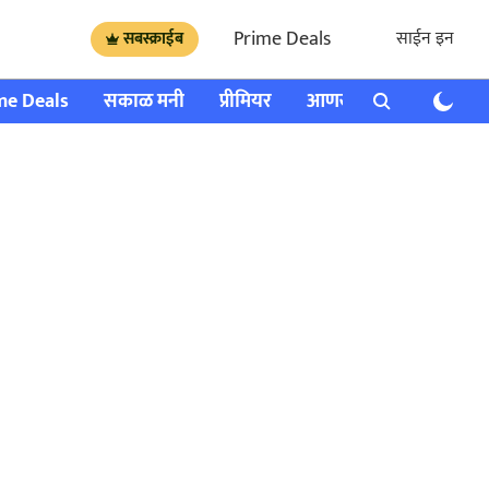
Prime Deals
साईन इन
सबस्क्राईब
me Deals
सकाळ मनी
प्रीमियर
आणखी
राशी भविष्य