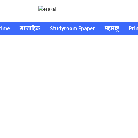
rime
साप्ताहिक
Studyroom Epaper
महाराष्ट्र
Pri