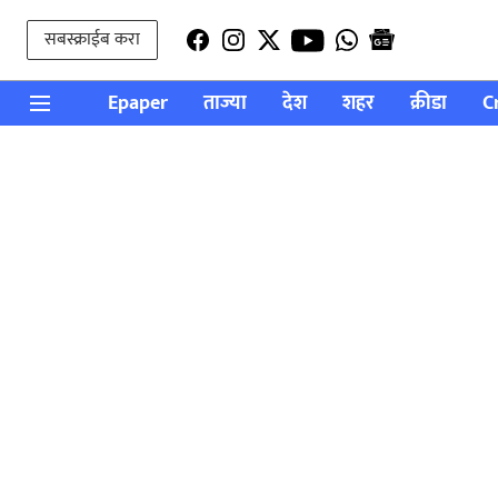
सबस्क्राईब करा
Epaper
ताज्या
देश
शहर
क्रीडा
C