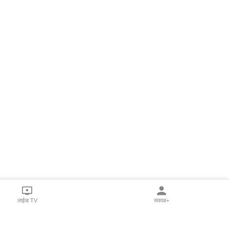
लाईव्ह TV
सकाळ+