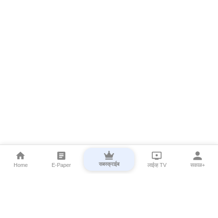
सबस्क्राईब
Home
E-Paper
लाईव्ह TV
सकाळ+