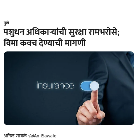
पुणे
पशुधन अधिकाऱ्यांची सुरक्षा रामभरोसे;
विमा कवच देण्याची मागणी
अनिल सावळे -@AnilSawale