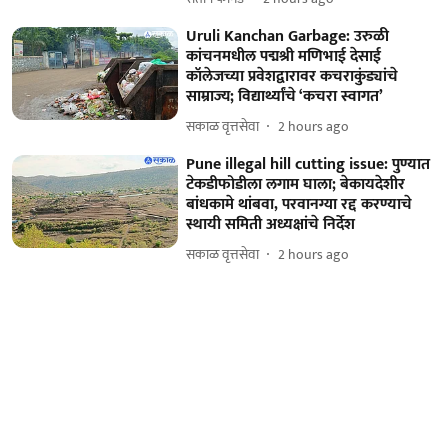
Uruli Kanchan Garbage: उरुळी
कांचनमधील पद्मश्री मणिभाई देसाई
कॉलेजच्या प्रवेशद्वारावर कचराकुंड्यांचे
साम्राज्य; विद्यार्थ्यांचे ‘कचरा स्वागत’
सकाळ वृत्तसेवा
2 hours ago
Pune illegal hill cutting issue: पुण्यात
टेकडीफोडीला लगाम घाला; बेकायदेशीर
बांधकामे थांबवा, परवानग्या रद्द करण्याचे
स्थायी समिती अध्यक्षांचे निर्देश
सकाळ वृत्तसेवा
2 hours ago