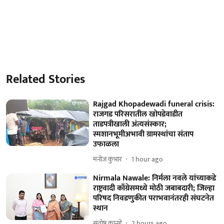
Related Stories
Rajgad Khopadewadi funeral crisis:
राजगड परिसरातील खोपडेवाडीत
ताडपत्रीखाली अंत्यसंस्कार;
स्मशानभूमीअभावी ग्रामस्थांचा संताप
उफाळला
मनोज कुंभार
1 hour ago
Nirmala Nawale: निर्मला नवले यांच्याकडे
राष्ट्रवादी काँग्रेसमध्ये मोठी जबाबदारी; जिल्हा
परिषद निवडणुकीत पराभवानंतरही संघटनेत
स्थान
संतोष कानडे
2 hours ago