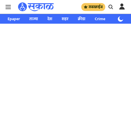
सबस्क्राईब
Epaper
ताज्या
देश
शहर
क्रीडा
Crime
साप्ताहिक