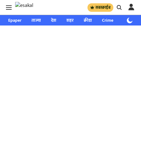
सबस्क्राईब
Epaper
ताज्या
देश
शहर
क्रीडा
Crime
साप्ताहिक