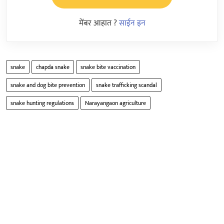
मेंबर आहात ?
साईन इन
snake
chapda snake
snake bite vaccination
snake and dog bite prevention
snake trafficking scandal
snake hunting regulations
Narayangaon agriculture