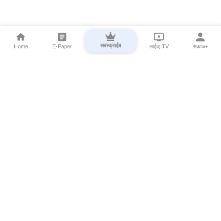
सबस्क्राईब
Home
E-Paper
लाईव्ह TV
सकाळ+
⌄
Marathi News
⌄
About Esakal
⌄
Digital Products
⌄
Sakal Programs