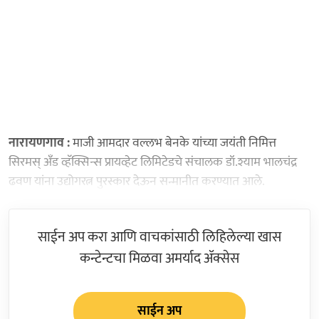
नारायणगाव :
माजी आमदार वल्लभ बेनके यांच्या जयंती निमित्त
सिरमस् अँड व्हॅक्सिन्स प्रायव्हेट लिमिटेडचे संचालक डॉ.श्याम भालचंद्र
ढवण यांना उद्योगरत्न पुरस्कार देऊन सन्मानीत करण्यात आले.
साईन अप करा आणि वाचकांसाठी लिहिलेल्या खास
कन्टेन्टचा मिळवा अमर्याद ॲक्सेस
साईन अप