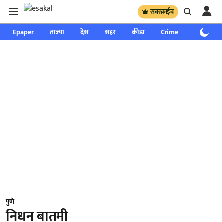
सबस्क्राईब
Epaper
ताज्या
देश
शहर
क्रीडा
Crime
साप्ताहिक
पुणे
निधन बातमी