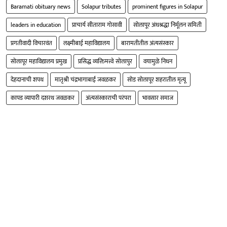
Baramati obituary news
Solapur tributes
prominent figures in Solapur
leaders in education
प्राचार्य सीताराम गोसावी
सोलापूर अंधश्रद्धा निर्मूलन समिती
प्रगतीवादी विचारवंत
लक्ष्मीबाई महाविद्यालय
बारामतीतील अंत्यसंस्कार
सोलापूर महाविद्यालय प्रमुख
प्रसिद्ध व्यक्तिमत्त्वे सोलापुर
वयामुळे निधन
देहदानाची शपथ
मातृश्री चंद्रभागाबाई जवळकर
सोड सोलापूर शहरातील मृत्यू
कापड व्यापारी दशरथ जवळकर
अंत्यसंस्काराची परंपरा
भावसार समाज