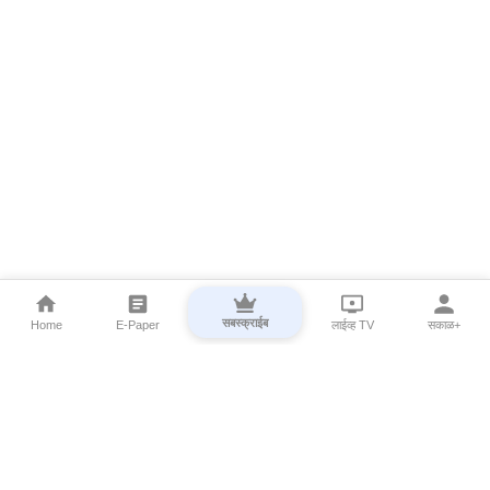
सबस्क्राईब
Home
E-Paper
लाईव्ह TV
सकाळ+