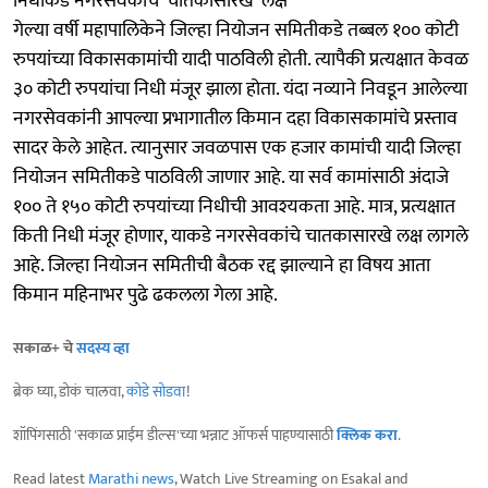
निधीकडे नगरसेवकांचे ‘चातकासारखे’ लक्ष
गेल्या वर्षी महापालिकेने जिल्हा नियोजन समितीकडे तब्बल १०० कोटी
रुपयांच्या विकासकामांची यादी पाठविली होती. त्यापैकी प्रत्यक्षात केवळ
३० कोटी रुपयांचा निधी मंजूर झाला होता. यंदा नव्याने निवडून आलेल्या
नगरसेवकांनी आपल्या प्रभागातील किमान दहा विकासकामांचे प्रस्ताव
सादर केले आहेत. त्यानुसार जवळपास एक हजार कामांची यादी जिल्हा
नियोजन समितीकडे पाठविली जाणार आहे. या सर्व कामांसाठी अंदाजे
१०० ते १५० कोटी रुपयांच्या निधीची आवश्यकता आहे. मात्र, प्रत्यक्षात
किती निधी मंजूर होणार, याकडे नगरसेवकांचे चातकासारखे लक्ष लागले
आहे. जिल्हा नियोजन समितीची बैठक रद्द झाल्याने हा विषय आता
किमान महिनाभर पुढे ढकलला गेला आहे.
सकाळ+ चे
सदस्य व्हा
ब्रेक घ्या, डोकं चालवा,
कोडे सोडवा
!
शॉपिंगसाठी 'सकाळ प्राईम डील्स'च्या भन्नाट ऑफर्स पाहण्यासाठी
क्लिक करा
.
Read latest
Marathi news
, Watch Live Streaming on Esakal and