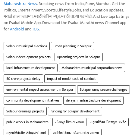
Maharashtra News
. Breaking news from India, Pune, Mumbai. Get the
Politics, Entertainment, Sports, Lifestyle, Jobs, and Education updates,
मराठी ताज्या बातम्या, मराठी ब्रेकिंग न्यूज, मराठी ताज्या घडामोडी. And Live taja batmya
on Esakal Mobile App. Download the Esakal Marathi news Channel app
for
Android
and
IOS
.
Solapur municipal elections
urban planning in Solapur
Solapur development projects
upcoming projects in Solapur
local infrastructure development
Maharashtra municipal corporation news
50 crore projects delay
impact of model code of conduct
environmental impact assessment in Solapur
Solapur rainy season challenges
community development initiatives
delays in infrastructure development
Solapur drainage projects
funding for Solapur development
public works in Maharashtra
सोलापूर विकास प्रकल्प
महापालिका निवडणूक अपडेट
महापालिकेतील ठेकेदारांची कामे
स्थानिक विकास योजनांमधील समस्या