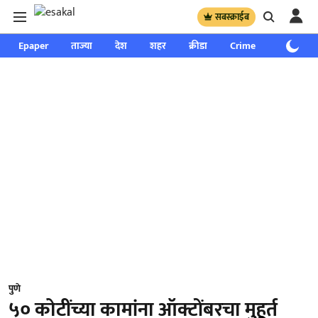
सबस्क्राईब
Epaper
ताज्या
देश
शहर
क्रीडा
Crime
साप्ताहिक
पुणे
५० कोटींच्या कामांना ऑक्टोंबरचा मुहूर्त