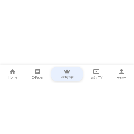
सबस्क्राईब
Home
E-Paper
लाईव्ह TV
सकाळ+