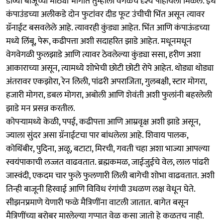
डाव्या बाजूच्या मोठ्या भागात तुम्हाला वेगळेच दृश्य पाहायला मिळेल. इथे
कंपाउंडच्या अलीकडे दोन फुटांवर दीड फूट उंचीची भिंत असून त्यावर
ग्रॅनाईट बसवलेले आहे. त्यावरही कुंड्या आहेत. भिंत आणि कंपाऊंडच्या
मध्ये लिंबू, पेरू, कढीपत्ता अशी सदाहरित झाडे आहेत. मधूनमधून
वेगवेगळी फुलझाडे आणि त्यावर ठेवलेल्या कुंड्या ससा, हरीण अशा
आकाराच्या असून, त्यामध्ये शोभेची छोटी छोटी रोपे आहेत. थोड्या थोड्या
अंतरावर एकझोरा, रेन लिली, पांढरी अपराजिता, गुलबक्षी, स्टार मोगरा,
हजारी मोगरा, डबल मोगरा, अबोली आणि शेवंती अशी फुलांनी बहरलेली
झाडे मन प्रसन्न करतील.
कोपऱ्यामध्ये केळी, पपई, कढीपत्ता आणि आम्रवृक्ष अशी झाडे असून,
ज्याला सुंदर असा ग्रॅनाईटचा पार बांधलेला आहे. शिवाय पालक,
कोथिंबीर, पुदिना, अळू, बटाटा, मिरची, गवती चहा अशा भाज्या आपल्या
स्वयंपाकाची लज्जत वाढवतात. ब्रह्मकमळ, जाईजुईचे वेल, लाल पांढरी
जास्वंदी, एकदम चार फुले फुलणारी लिली बागेची शोभा वाढवतात. अशी
तिन्ही बाजूनी हिरवाई आणि विविध रंगांची उधळण लक्ष वेधून घेते.
सीझनप्रमाणे येणारी फळे मैत्रिणींना वाटली जातात. बागेत बसून
मैत्रिणींच्या बरोबर मारलेल्या गप्पात वेळ कसा जातो हे कळतच नाही.