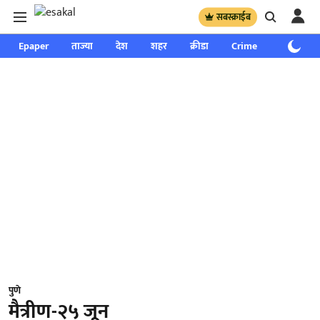
सबस्क्राईब
Epaper
ताज्या
देश
शहर
क्रीडा
Crime
साप्ताहिक
पुणे
मैत्रीण-२५ जून