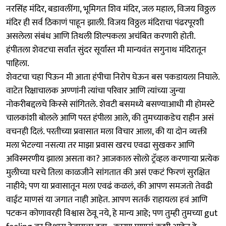
नरसिंह मंदिर, बडावलींगा, भूमिगत शिव मंदिर, जल महाल, विजय विठ्ठल
मंदिर ही सर्व ठिकाणं पाहून झाली. विजय विठ्ठल मंदिराचा पंढरपूरशी
असलेला संबंध आणि तिथली शिल्पकला अचंबित करणारी होती.
हंपीतला शेवटचा सर्वांत सुंदर सूर्यास्त मी मान्यवंत सगुनाथ मंदिरातून
पाहिला.
शेवटचा चहा पिऊन मी आता हंपीचा निरोप घेऊन बस पकडायला निघाले.
वाटेत रिक्षाचालक अण्णांनी त्यांचा परिवार आणि त्यांच्या जुन्या
नोकरीबद्दलचे किस्से सांगितले. शेवटी बसमध्ये बसण्याआधी मी होमस्टे
चालकांशी बोलले आणि परत हंपीला आले, की तुमच्याकडेच राहीन असं
वचनही दिलं. परतीच्या प्रवासात मला विचार आला, की या दोन व्यक्ती
मला भेटल्या नसत्या तर माझा प्रवास खरच एवढा सुखकर आणि
अविस्मरणीय झाला असता का? आजकाल सोलो ट्रॅव्हल करणाऱ्या प्रत्येक
मुलीच्या घरचे तिला काळजीने सांगतात की असं एकटं फिरणं सुरक्षित
नाहीये; पण या प्रवासातून मला एवढं कळलं, की आपण समजतो तेवढी
वाईट माणसं या जगात नाही आहेत. आपण सतर्क राहायला हवं आणि
पटकन कोणावरही विश्वास ठेवू नये, हे मान्य आहे; पण तुम्ही तुमच्या gut