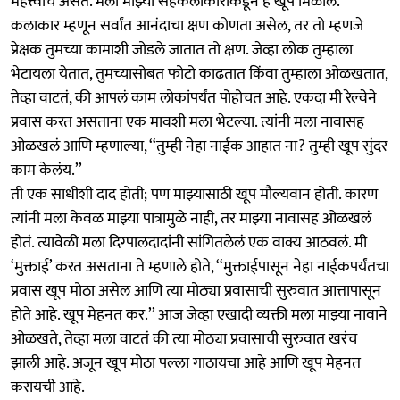
महत्त्वाचं असतं. मला माझ्या सहकलाकारांकडून हे खूप मिळालं.
कलाकार म्हणून सर्वांत आनंदाचा क्षण कोणता असेल, तर तो म्हणजे
प्रेक्षक तुमच्या कामाशी जोडले जातात तो क्षण. जेव्हा लोक तुम्हाला
भेटायला येतात, तुमच्यासोबत फोटो काढतात किंवा तुम्हाला ओळखतात,
तेव्हा वाटतं, की आपलं काम लोकांपर्यंत पोहोचत आहे. एकदा मी रेल्वेने
प्रवास करत असताना एक मावशी मला भेटल्या. त्यांनी मला नावासह
ओळखलं आणि म्हणाल्या, ‘‘तुम्ही नेहा नाईक आहात ना? तुम्ही खूप सुंदर
काम केलंय.’’
ती एक साधीशी दाद होती; पण माझ्यासाठी खूप मौल्यवान होती. कारण
त्यांनी मला केवळ माझ्या पात्रामुळे नाही, तर माझ्या नावासह ओळखलं
होतं. त्यावेळी मला दिग्पालदादांनी सांगितलेलं एक वाक्य आठवलं. मी
‘मुक्ताई’ करत असताना ते म्हणाले होते, ‘‘मुक्ताईपासून नेहा नाईकपर्यंतचा
प्रवास खूप मोठा असेल आणि त्या मोठ्या प्रवासाची सुरुवात आत्तापासून
होते आहे. खूप मेहनत कर.’’ आज जेव्हा एखादी व्यक्ती मला माझ्या नावाने
ओळखते, तेव्हा मला वाटतं की त्या मोठ्या प्रवासाची सुरुवात खरंच
झाली आहे. अजून खूप मोठा पल्ला गाठायचा आहे आणि खूप मेहनत
करायची आहे.