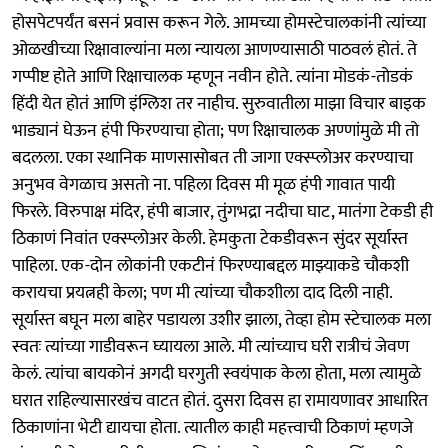
होसपेटपर्यंत बसनं प्रवास करून गेले. आमच्या होमस्टेचालकांनी त्यांच्या
ओळखीच्या रिक्षावाल्यांना मला न्यायला आणण्यासाठी पाठवलं होतं. ते
गप्पीष्ट होते आणि रिक्षाचालक म्हणून नवीन होते. त्यांना मोडकं-तोडकं
हिंदी येत होतं आणि इंग्लिश तर नाहीच. सुरुवातीला माझा विचार बाइक
भाड्यानं घेऊन हंपी फिरण्याचा होता; पण रिक्षाचालक अण्णांमुळे मी तो
बदलला. एका स्थानिक माणसासोबत ती जागा एक्स्प्लोअर करण्याचा
अनुभव वेगळाच असतो ना. पहिला दिवस मी मूळ हंपी गावात पायी
फिरले. विरुपाक्ष मंदिर, हंपी बाजार, तुंगभद्रा नदीचा घाट, मातंगा टेकडी ही
ठिकाणं निवांत एक्स्प्लोअर केली. हेमकुता टेकडीवरून सुंदर सूर्यास्त
पाहिला. एक-दोन लोकांनी एकटीनं फिरण्याबद्दल माझ्याकडे चौकशी
करायचा प्रयत्नही केला; पण मी त्यांच्या चौकशीला दाद दिली नाही.
सूर्यास्त बघून मला बाहेर पडायला उशीर झाला, तेव्हा होम स्टेचालक मला
स्वतः त्यांच्या गाडीवरून घ्यायला आले. मी त्यांच्याच घरी रात्रीचं जेवण
केलं. त्यांचा बायकोनं अगदी घरगुती स्वयंपाक केला होता, मला त्यामुळे
घरात राहिल्यासारखंच वाटत होतं. दुसरा दिवस हा रामायणावर आधारित
ठिकाणांना भेटी द्यायचा होता. त्यातील काही महत्त्वाची ठिकाणं म्हणजे