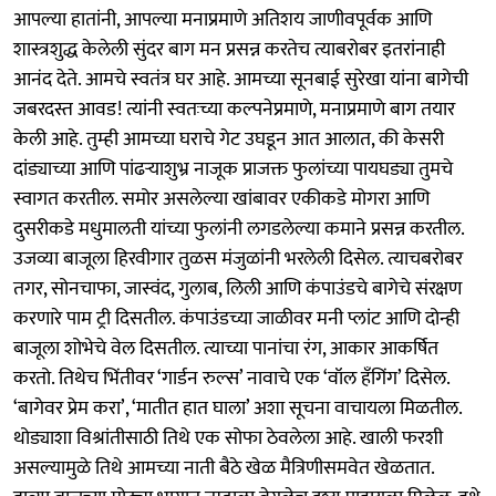
आपल्या हातांनी, आपल्या मनाप्रमाणे अतिशय जाणीवपूर्वक आणि
शास्त्रशुद्ध केलेली सुंदर बाग मन प्रसन्न करतेच त्याबरोबर इतरांनाही
आनंद देते. आमचे स्वतंत्र घर आहे. आमच्या सूनबाई सुरेखा यांना बागेची
जबरदस्त आवड! त्यांनी स्वतःच्या कल्पनेप्रमाणे, मनाप्रमाणे बाग तयार
केली आहे. तुम्ही आमच्या घराचे गेट उघडून आत आलात, की केसरी
दांड्याच्या आणि पांढऱ्याशुभ्र नाजूक प्राजक्त फुलांच्या पायघड्या तुमचे
स्वागत करतील. समोर असलेल्या खांबावर एकीकडे मोगरा आणि
दुसरीकडे मधुमालती यांच्या फुलांनी लगडलेल्या कमाने प्रसन्न करतील.
उजव्या बाजूला हिरवीगार तुळस मंजुळांनी भरलेली दिसेल. त्याचबरोबर
तगर, सोनचाफा, जास्वंद, गुलाब, लिली आणि कंपाउंडचे बागेचे संरक्षण
करणारे पाम ट्री दिसतील. कंपाउंडच्या जाळीवर मनी प्लांट आणि दोन्ही
बाजूला शोभेचे वेल दिसतील. त्याच्या पानांचा रंग, आकार आकर्षित
करतो. तिथेच भिंतीवर ‘गार्डन रुल्स’ नावाचे एक ‘वॉल हँगिंग’ दिसेल.
‘बागेवर प्रेम करा’, ‘मातीत हात घाला’ अशा सूचना वाचायला मिळतील.
थोड्याशा विश्रांतीसाठी तिथे एक सोफा ठेवलेला आहे. खाली फरशी
असल्यामुळे तिथे आमच्या नाती बैठे खेळ मैत्रिणीसमवेत खेळतात.