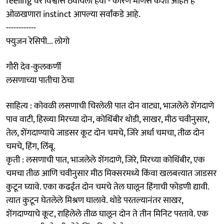
feeling वर विश्वास ठेवायला हवा - कारण माणसं कशी आहेत हे
ओळखणारा instinct आपल्या सर्वांकडे आहे.
------------
फ्युजन रेसिपी... लोगो
गौरी देव-कुलकर्णी
लसणाच्या पातीचा ठेचा
साहित्य : कोवळी लसणाची चिरलेली पात दोन वाट्या, भाजलेले शेंगदाणे
पाव वाटी, हिरव्या मिरच्या दोन, कोथिंबीर थोडी, साखर, मीठ चवीनुसार,
तेल, शेंगदाण्याचे जाडसर कूट दोन चमचे, जिरे अर्धा चमचा, तीळ दोन
चमचे, हिंग, लिंबू.
कृती : लसणाची पात, भाजलेले शेंगदाणे, जिरे, मिरच्या कोथिंबीर, एक
चमचा तीळ आणि चवीनुसार मीठ मिक्सरमध्ये किंवा खलबत्त्यात जाडसर
कुटून घ्यावे. एका कढईत दोन चमचे तेल घालून हिंगाची फोडणी द्यावी.
त्यात कुटून घेतलेले मिश्रण घालावे. थोडे परतल्यानंतर साखर,
शेंगदाण्याचे कूट, राहिलेले तीळ घालून दोन ते तीन मिनिट परतावे. एक