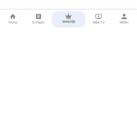
सबस्क्राईब
Home
E-Paper
लाईव्ह TV
सकाळ+
⌄
Marathi News
⌄
About Esakal
⌄
Digital Products
⌄
Sakal Programs