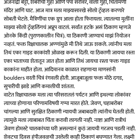
अंजनाद्री बेट्टा, शबरीची गुहा आणि पंपा सरोवर, वाली गुहा, चिंतामणी
मंदिर आणि घाट. आज मात्र मला माझ्यासारखे सोलो ट्रॅव्हल करणारे
सोबती भेटले. मैत्रिणींचा एक ग्रुप आला होता फिरायला. त्यातल्या मुलींना
माझ्या सोलो ट्रॅव्हलिंगचं अप्रूप वाटलं. सर्वांत हटके असं ठिकाण म्हणजे
ओनके किंडी (पुराणकालीन चित्रं). या ठिकाणी जाण्याचं माझं नियोजन
नव्हतं. फक्त रिक्षाचालक अण्णांमुळे मी तिथे जाऊ शकले. त्यांनीच मला
तिथं एका गाइड काकांशी ओळख करून दिली. या ठिकाणी जायचा रस्ता
एका भाताच्या शेतातून जात होता आणि तिथं जायचा रस्ता फक्त गाइड
काकांना माहीत होता. आदिमानव काळात राहणाऱ्या माणसांनी
boulders वरती चित्रं रंगवली होती. आजूबाजूला फक्त मोठे दगड,
सुपारीची झाडे आणि कमालीची शांतता.
वाटेत रिक्षाचालक मला त्या परिसरातलं पर्यटन आणि इथल्या लोकांवर
त्याच्या होणाऱ्या परिणामविषयी गप्पा मारत होते. जेवण, चहाबरोबर
चांगल्या आणि सुरक्षित ठिकाणी न्यायची जबाबदारी त्यांनीच घेतली होती.
त्यामुळे मला त्याबाबत चिंता करावी लागली नाही. नाष्टा आणि रात्रीचं
जेवण होमस्टे चालकांच्या घरी असल्यानं कुठं जायची गरजच पडली नाही.
शेवटचा दिवस हंपीजवळची उरलेली काही ठिकाणं बघण्यात गेला. लक्ष्मी