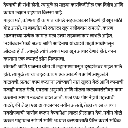
देण्याची ही संधी होती. त्यामुळे हा माझ्या कारकिर्दीतील एक विशेष आणि
कायम लक्षात राहणारा किस्सा आहे.
माझ्या मते, कोणत्याही कामात चांगले सहकलाकार मिळणं ही खूप मोठी
गोष्ट असते. या बाबतीत मी स्वतःला खूप नशीबवान समजते. कारण
आजवरच्या प्रत्येक कामात मला उत्तम सहकलाकार लाभले आहेत.
‘नशीबवान’मध्ये अजय आणि आदिनाथ यांच्याशी माझी आधीपासून
ओळख होती. त्यामुळे त्यांचं असणं मला खूप आधार देणारं होतं. काम
करताना एक कम्फर्ट झोन मिळायचा.
सोनाली आणि प्राजक्ता यांना मी लहानपणापासून दूरदर्शनवर पाहत आले
होते. त्यामुळे त्यांच्याबद्दल कायम एक आकर्षण आणि आपुलकी
वाटायची. प्रत्यक्ष काम करताना त्यांच्याशी नातं खुलत गेलं आणि कामाची
मजाही वाढत गेली. एवढ्या अनुभवी आणि मोठ्या कलाकारांसोबत काम
करताना आपण नकळत घडत जातो. मला एक गोष्ट नेहमी महत्त्वाची
वाटते, की जेव्हा एखादा कलाकार नवीन असतो, तेव्हा त्याला त्याच्या
नवखेपणाची जाणीव करून देण्यापेक्षा त्याला प्रोत्साहन देणं, नवीन गोष्टी
करून पाहायला सांगणं आणि अभ्यास करण्यासाठी प्रेरित करणं अधिक