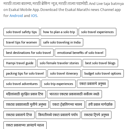
मराठी ताज्या बातम्या, मराठी ब्रेकिंग न्यूज, मराठी ताज्या घडामोडी. And Live taja batmya
on Esakal Mobile App. Download the Esakal Marathi news Channel app
for
Android
and
IOS
.
solo travel safety tips
how to plan a solo trip
solo travel experiences
travel tips for women
safe solo traveling in India
best destinations for solo travel
emotional benefits of solo travel
Hampi travel guide
solo female traveler stories
best solo travel blogs
packing tips for solo travel
solo travel itinerary
budget solo travel options
solo travel adventures
solo trip experiences
एकटा प्रवासाचे अनुभव
महिलांसाठी सुरक्षित प्रवास टिपा
भारतात एकट्या प्रवासासाठी सर्वोत्तम स्थळे
एकट्या प्रवाशासाठी मुलींचे अनुभव
एकटा ट्रॅव्हलिंगच्या भावना
हंपी प्रवास मार्गदर्शक
एकट्या प्रवासाचे टिप्स
किमतीमध्ये एकटा प्रवासाचे पर्याय
एकट्या ट्रिपचे अनुभव
एकटा प्रवासाच्या आनंदाचे महत्त्व