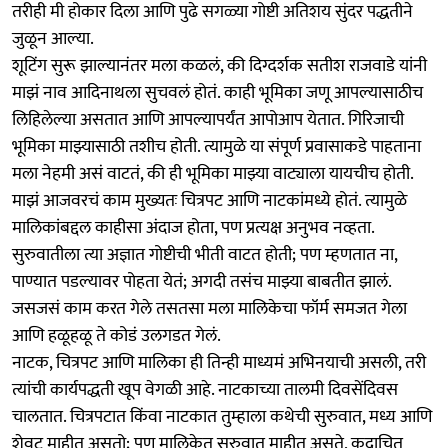
तरीही मी होकार दिला आणि पुढे सगळ्या गोष्टी अतिशय सुंदर पद्धतीने
जुळून आल्या.
शूटिंग सुरू झाल्यानंतर मला कळलं, की दिग्दर्शक सतीश राजवाडे यांनी
माझं नाव आदिनाथला सुचवलं होतं. काही भूमिका जणू आपल्यासाठीच
लिहिलेल्या असतात आणि आपल्यापर्यंत आपोआप येतात. गिरिजाची
भूमिका माझ्यासाठी तशीच होती. त्यामुळे या संपूर्ण प्रवासाकडे पाहताना
मला नेहमी असं वाटतं, की ही भूमिका माझ्या वाट्याला यायचीच होती.
माझं आजवरचं काम मुख्यतः चित्रपट आणि नाटकांमध्ये होतं. त्यामुळे
मालिकांबद्दल काहीसा अंदाज होता, पण प्रत्यक्ष अनुभव नव्हता.
सुरुवातीला त्या अज्ञात गोष्टीची भीती वाटत होती; पण म्हणतात ना,
पाण्यात पडल्यावर पोहता येतं; अगदी तसंच माझ्या बाबतीत झालं.
जसजसं काम करत गेले तसतसा मला मालिकेचा फॉर्म समजत गेला
आणि हळूहळू ते कोडं उलगडत गेलं.
नाटक, चित्रपट आणि मालिका ही तिन्ही माध्यमं अभिनयाची असली, तरी
त्यांची कार्यपद्धती खूप वेगळी आहे. नाटकाच्या तालमी दिवसेंदिवस
चालतात. चित्रपटात किंवा नाटकात तुम्हाला कथेची सुरुवात, मध्य आणि
शेवट माहीत असतो; पण मालिकेत सुरुवात माहीत असते, कदाचित