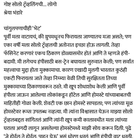
गोष्ट सोलो ट्रॅव्हलिंगची... लोगो
श्रेया भंडारे
चांगुलपणाचीही ‘भेट’
पूर्वी मला वाटायचं, की ग्रुपमधूनच फिरायला जाण्यातच मजा असते; पण
एका वर्षी मला सोलो ट्रॅव्हलची अतोनात इच्छा होऊ लागली. तेव्हा
फॅसिनेट करणारं एकच ठिकाण डोळ्यासमोर होतं आणि ते म्हणजे हंपी-
बदामी. मी लगेचच हंपीसाठी बस-ट्रेन बघायला सुरुवात केली; पण सर्वांत
महत्त्वाचा मुद्दा होता मुक्कामाचा. कारण एखादी मुलगी भारतात कुठंही
एकटी फिरायला जाते तेव्हा निम्म्या वेळी तिची सुरक्षितता तिच्या
मुक्कामाच्या ठिकाणावरून ठरते. मी खूप शोधाशोध केली आणि पूर्वी
हंपीला जाऊन आलेल्या लोकांकडून हॉटेल आणि होमस्टे यांच्याबाबतची
माहितीही गोळा केली. शेवटी एक छान होमस्टे सापडला; पण त्यांच्या मूळ
होमस्टेवर रूम्स उपलब्ध नव्हत्या. मी त्यांना विश्वासात घेऊन माझ्या सोलो
ट्रॅव्हलबद्दल सांगितलं आणि त्यांनी खूप कमी कालावधीत मला त्यांच्या
घराला अगदी लागून असलेल्या होमस्टेमध्ये माझी सोय करून दिली. पुढे
‘जे होईल ते होईल, पाहून घेऊ’ असं धोरण धरलं आणि हंपीची वाट धरली.