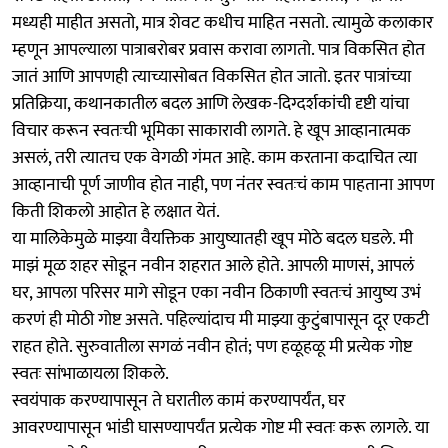
मध्यही माहीत असतो, मात्र शेवट कधीच माहित नसतो. त्यामुळे कलाकार
म्हणून आपल्याला पात्राबरोबर प्रवास करावा लागतो. पात्र विकसित होत
जातं आणि आपणही त्याच्यासोबत विकसित होत जातो. इतर पात्रांच्या
प्रतिक्रिया, कथानकातील बदल आणि लेखक-दिग्दर्शकांची दृष्टी यांचा
विचार करून स्वतःची भूमिका साकारावी लागते. हे खूप आव्हानात्मक
असलं, तरी त्यातच एक वेगळी गंमत आहे. काम करताना कदाचित त्या
आव्हानाची पूर्ण जाणीव होत नाही, पण नंतर स्वतःचं काम पाहताना आपण
किती शिकलो आहोत हे लक्षात येतं.
या मालिकेमुळे माझ्या वैयक्तिक आयुष्यातही खूप मोठे बदल घडले. मी
माझं मूळ शहर सोडून नवीन शहरात आले होते. आपली माणसं, आपलं
घर, आपला परिसर मागे सोडून एका नवीन ठिकाणी स्वतःचं आयुष्य उभं
करणं ही मोठी गोष्ट असते. पहिल्यांदाच मी माझ्या कुटुंबापासून दूर एकटी
राहत होते. सुरुवातीला सगळं नवीन होतं; पण हळूहळू मी प्रत्येक गोष्ट
स्वतः सांभाळायला शिकले.
स्वयंपाक करण्यापासून ते घरातील कामं करण्यापर्यंत, घर
आवरण्यापासून भांडी घासण्यापर्यंत प्रत्येक गोष्ट मी स्वतः करू लागले. या