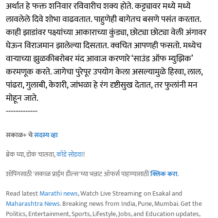
अर्थात हे फक्त शनिवार रविवारीच शक्य होते. कट्ट्यावर मध्ये मध्ये
लावलेले दिवे शोभा वाढवतात. पाहुणेही बागेतच बसणे पसंत करतात.
काही झाडांवर पक्ष्यांच्या आकाराच्या कुंड्या, छोट्या छोट्या वेली अंगावर
घेऊन विराजमान झालेल्या दिसतात. क्वचित आपणही फसतो. मध्येच
वाऱ्याच्या झुळकीबरोबर मंद आवाज करणारे ‘साउंड ऑफ म्युझिक’
करमणूक करते. जागेचा पुरेपूर उपयोग केला असल्यामुळे हिरवा, लाल,
पांढरा, गुलाबी, केशरी, जांभळा हे रंग दृष्टीसुख देतात, तर फुलांनी मन
मोहून जाते.
-------------
सकाळ+ चे
सदस्य व्हा
ब्रेक घ्या, डोकं चालवा,
कोडे सोडवा
!
शॉपिंगसाठी 'सकाळ प्राईम डील्स'च्या भन्नाट ऑफर्स पाहण्यासाठी
क्लिक करा
.
Read latest
Marathi news
, Watch Live Streaming on Esakal and
Maharashtra News
. Breaking news from India, Pune, Mumbai. Get the
Politics, Entertainment, Sports, Lifestyle, Jobs, and Education updates,