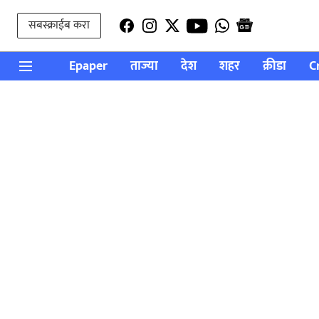
सबस्क्राईब करा
Epaper
ताज्या
देश
शहर
क्रीडा
C