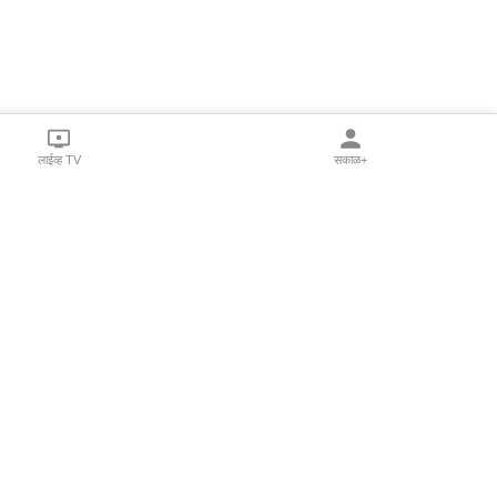
लाईव्ह TV
सकाळ+
l Programs
Print Products