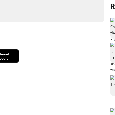
R
ferred
oogle