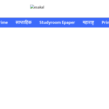
rime
साप्ताहिक
Studyroom Epaper
महाराष्ट्र
Pri