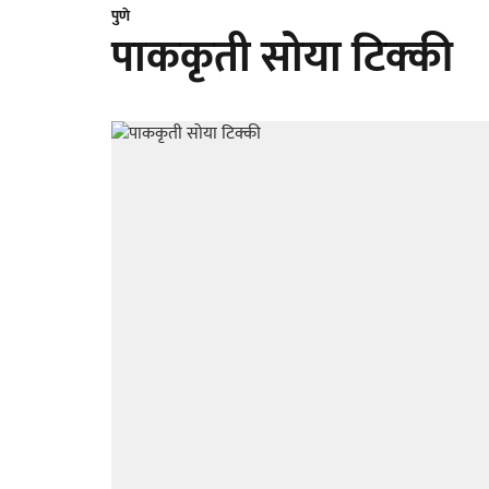
पुणे
पाककृती सोया टिक्की