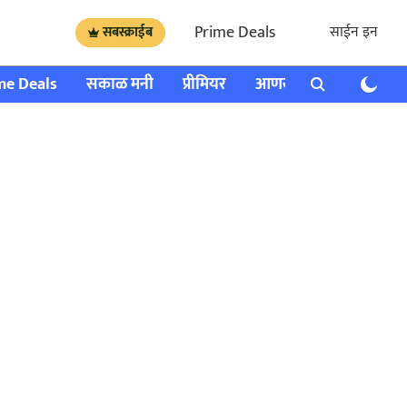
Prime Deals
साईन इन
सबस्क्राईब
me Deals
सकाळ मनी
प्रीमियर
आणखी
राशी भविष्य