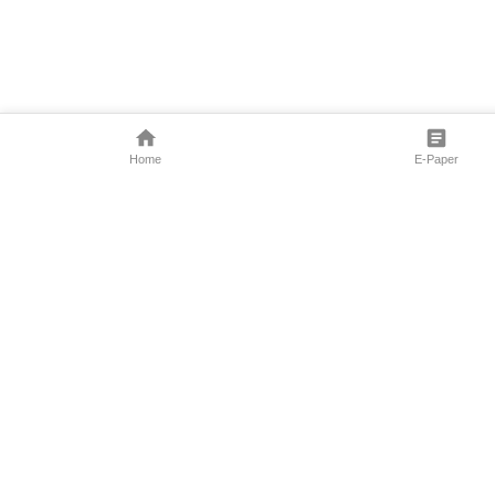
Home
E-Paper
Follow Us
Marathi News