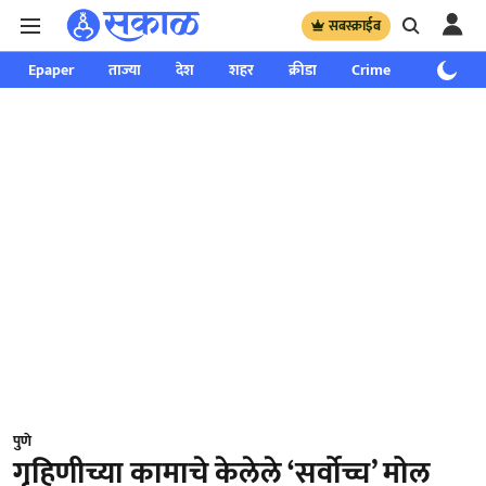
सबस्क्राईब
Epaper
ताज्या
देश
शहर
क्रीडा
Crime
साप्ताहिक
पुणे
गृहिणीच्या कामाचे केलेले ‘सर्वोच्च’ मोल