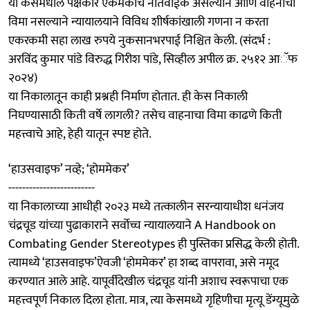
या केसमधील पक्षकार एकमेकांचे नातेवाईक असल्याने आणि वाहनाचा
विमा नसल्याने न्यायालयाने विविध शीर्षकांखाली गणना न करता
एकरकमी सहा लाख रुपये नुकसानभरपाई निश्चित केली. (संदर्भ :
अरविंद कुमार पांडे विरुद्ध गिरीश पांडे, सिव्हील अपील क्र. २५१२ आॅफ
२०२४)
या निकालातून काही प्रश्नही निर्माण होतात. ही केस निकाली
निघण्यासाठी किती वर्षे लागली? तसेच वाहनाचा विमा काढणे किती
महत्त्वाचे आहे, हेही यातून स्पष्ट होते.
‘हाउसवाइफ’ नव्हे; ‘होममेकर’
-------------------------
या निकालाच्या आधीही २०२३ मध्ये तत्कालीन सरन्यायाधीश धनंजय
चंद्रचूड यांच्या पुढाकाराने सर्वोच्च न्यायालयाने A Handbook on
Combating Gender Stereotypes ही पुस्तिका प्रसिद्ध केली होती.
त्यामध्ये ‘हाउसवाइफ’ऐवजी ‘होममेकर’ हा शब्द वापरावा, असे नमूद
करण्यात आले आहे. यापूर्वीदेखील चंद्रचूड यांनी अशाच स्वरूपाचा एक
महत्त्वपूर्ण निकाल दिला होता. मात्र, त्या केसमध्ये गृहिणीचा मृत्यू डेंग्यूमुळे