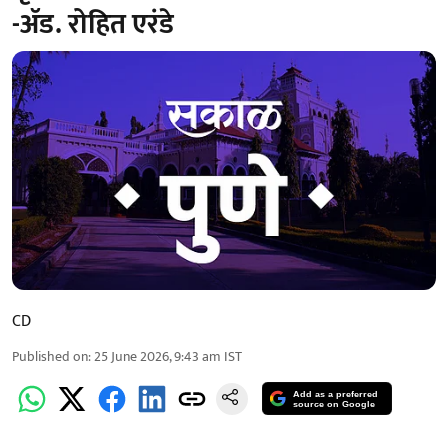
-ॲड. रोहित एरंडे
CD
Published on
:
25 June 2026, 9:43 am
IST
Add as a preferred
source on Google