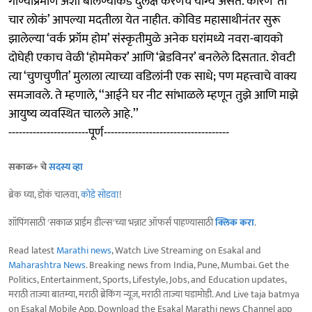
गाण्याप्रमाणे अशा बोलण्याकडे दुर्लक्ष करणेच योग्य असते. कारण ‘ती
चार लोकं’ आपल्या मदतीला येत नाहीत. कोविड महासाथीनंतर सुरू
झालेल्या ‘वर्क फ्रॉम होम’ संस्कृतीमुळे अनेक घरांमध्ये नवरा-बायको
दोघेही एकाच वेळी ‘होममेकर’ आणि ‘ब्रेडविनर’ बनलेले दिसतात. शेवटी
त्या ‘चुणचुणीत’ मुलाला त्याच्या वडिलांनी एक साधे; पण महत्त्वाचे वाक्य
समजावले. ते म्हणाले, ‘‘आईने घर नीट सांभाळले म्हणून तुझे आणि माझे
आयुष्य व्यवस्थित चालले आहे.’’
-----------------------पूर्ण------------------------------------
सकाळ+ चे
सदस्य व्हा
ब्रेक घ्या, डोकं चालवा,
कोडे सोडवा
!
शॉपिंगसाठी 'सकाळ प्राईम डील्स'च्या भन्नाट ऑफर्स पाहण्यासाठी
क्लिक करा
.
Read latest
Marathi news
, Watch Live Streaming on Esakal and
Maharashtra News
. Breaking news from India, Pune, Mumbai. Get the
Politics, Entertainment, Sports, Lifestyle, Jobs, and Education updates,
मराठी ताज्या बातम्या, मराठी ब्रेकिंग न्यूज, मराठी ताज्या घडामोडी. And Live taja batmya
on Esakal Mobile App. Download the Esakal Marathi news Channel app