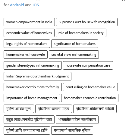
for
Android
and
IOS
.
women empowerment in India
Supreme Court housewife recognition
economic value of housewives
role of homemakers in society
legal rights of homemakers
significance of homemakers
homemaker vs housewife
societal view on homemaking
gender stereotypes in homemaking
housewife compensation case
Indian Supreme Court landmark judgment
homemaker contributions to family
court ruling on homemaker value
importance of home management
homemaker economic contribution
गृहिणी आर्थिक मूल्य
गृहिणीच्या कामाचा महत्व
गृहिणींच्या अधिकारांची माहिती
कुटुंब व्यवस्थापनातील गृहिणींचा वाटा
भारतातील महिला सक्षमीकरण
गृहिणी आणि कामकाजाच्या दृष्टीने
घरकामाची सामाजिक भूमिका