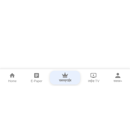
सबस्क्राईब
Home
E-Paper
लाईव्ह TV
सकाळ+