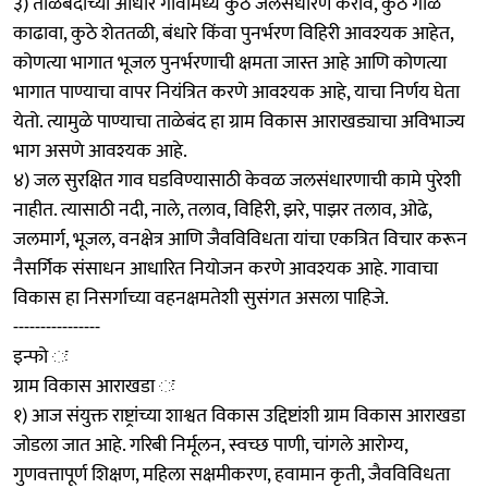
३) ताळेबंदाच्या आधारे गावामध्ये कुठे जलसंधारण करावे, कुठे गाळ
काढावा, कुठे शेततळी, बंधारे किंवा पुनर्भरण विहिरी आवश्यक आहेत,
कोणत्या भागात भूजल पुनर्भरणाची क्षमता जास्त आहे आणि कोणत्या
भागात पाण्याचा वापर नियंत्रित करणे आवश्यक आहे, याचा निर्णय घेता
येतो. त्यामुळे पाण्याचा ताळेबंद हा ग्राम विकास आराखड्याचा अविभाज्य
भाग असणे आवश्यक आहे.
४) जल सुरक्षित गाव घडविण्यासाठी केवळ जलसंधारणाची कामे पुरेशी
नाहीत. त्यासाठी नदी, नाले, तलाव, विहिरी, झरे, पाझर तलाव, ओढे,
जलमार्ग, भूजल, वनक्षेत्र आणि जैवविविधता यांचा एकत्रित विचार करून
नैसर्गिक संसाधन आधारित नियोजन करणे आवश्यक आहे. गावाचा
विकास हा निसर्गाच्या वहनक्षमतेशी सुसंगत असला पाहिजे.
----------------
इन्फो ः
ग्राम विकास आराखडा ः
१) आज संयुक्त राष्ट्रांच्या शाश्वत विकास उद्दिष्टांशी ग्राम विकास आराखडा
जोडला जात आहे. गरिबी निर्मूलन, स्वच्छ पाणी, चांगले आरोग्य,
गुणवत्तापूर्ण शिक्षण, महिला सक्षमीकरण, हवामान कृती, जैवविविधता