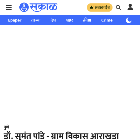
सबस्क्राईब
Epaper
ताज्या
देश
शहर
क्रीडा
Crime
साप्ताहिक
पुणे
डॉ. सुमंत पांडे - ग्राम विकास आराखडा