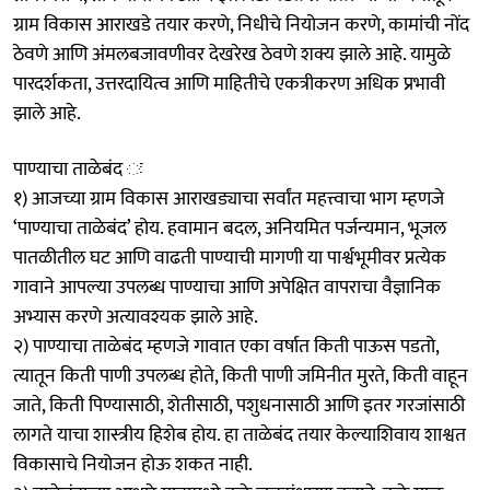
ग्राम विकास आराखडे तयार करणे, निधीचे नियोजन करणे, कामांची नोंद
ठेवणे आणि अंमलबजावणीवर देखरेख ठेवणे शक्य झाले आहे. यामुळे
पारदर्शकता, उत्तरदायित्व आणि माहितीचे एकत्रीकरण अधिक प्रभावी
झाले आहे.
पाण्याचा ताळेबंद ः
१) आजच्या ग्राम विकास आराखड्याचा सर्वांत महत्त्वाचा भाग म्हणजे
‘पाण्याचा ताळेबंद’ होय. हवामान बदल, अनियमित पर्जन्यमान, भूजल
पातळीतील घट आणि वाढती पाण्याची मागणी या पार्श्वभूमीवर प्रत्येक
गावाने आपल्या उपलब्ध पाण्याचा आणि अपेक्षित वापराचा वैज्ञानिक
अभ्यास करणे अत्यावश्यक झाले आहे.
२) पाण्याचा ताळेबंद म्हणजे गावात एका वर्षात किती पाऊस पडतो,
त्यातून किती पाणी उपलब्ध होते, किती पाणी जमिनीत मुरते, किती वाहून
जाते, किती पिण्यासाठी, शेतीसाठी, पशुधनासाठी आणि इतर गरजांसाठी
लागते याचा शास्त्रीय हिशेब होय. हा ताळेबंद तयार केल्याशिवाय शाश्वत
विकासाचे नियोजन होऊ शकत नाही.