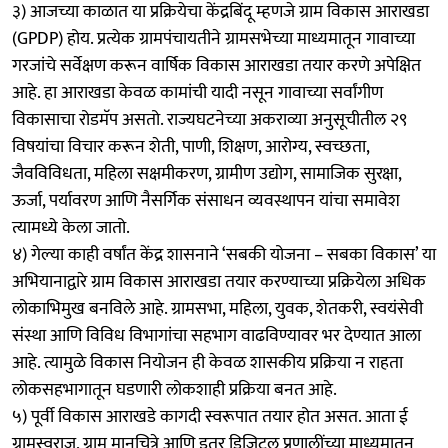
३) आजच्या काळात या प्रक्रियेचा केंद्रबिंदू म्हणजे ग्राम विकास आराखडा
(GPDP) होय. प्रत्येक ग्रामपंचायतीने ग्रामसभेच्या माध्यमातून गावाच्या
गरजांचे सर्वेक्षण करून वार्षिक विकास आराखडा तयार करणे अपेक्षित
आहे. हा आराखडा केवळ कामांची यादी नसून गावाच्या सर्वांगीण
विकासाचा रोडमॅप असतो. राज्यघटनेच्या अकराव्या अनुसूचीतील २९
विषयांचा विचार करून शेती, पाणी, शिक्षण, आरोग्य, स्वच्छता,
जैवविविधता, महिला सक्षमीकरण, ग्रामीण उद्योग, सामाजिक सुरक्षा,
ऊर्जा, पर्यावरण आणि नैसर्गिक संसाधन व्यवस्थापन यांचा समावेश
त्यामध्ये केला जातो.
४) गेल्या काही वर्षांत केंद्र शासनाने ‘सबकी योजना – सबका विकास’ या
अभियानाद्वारे ग्राम विकास आराखडा तयार करण्याच्या प्रक्रियेला अधिक
लोकाभिमुख बनविले आहे. ग्रामसभा, महिला, युवक, शेतकरी, स्वयंसेवी
संस्था आणि विविध विभागांचा सहभाग वाढविण्यावर भर देण्यात आला
आहे. त्यामुळे विकास नियोजन ही केवळ शासकीय प्रक्रिया न राहता
लोकसहभागातून घडणारी लोकशाही प्रक्रिया बनत आहे.
५) पूर्वी विकास आराखडे कागदी स्वरूपात तयार होत असत. आता ई
ग्रामस्वराज, ग्राम मानचित्रे आणि इतर डिजिटल प्रणालींच्या माध्यमातून