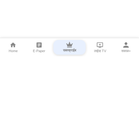
सबस्क्राईब
Home
E-Paper
लाईव्ह TV
सकाळ+
⌄
Marathi News
⌄
About Esakal