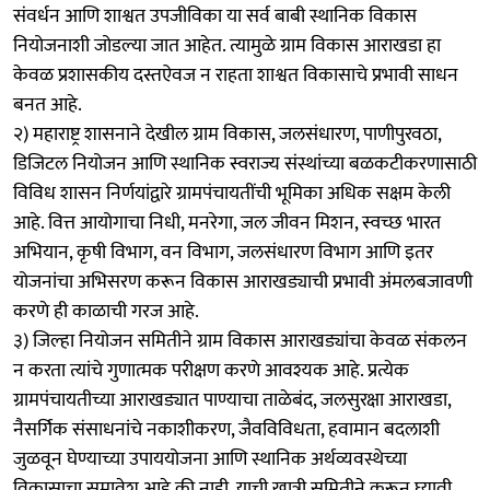
संवर्धन आणि शाश्वत उपजीविका या सर्व बाबी स्थानिक विकास
नियोजनाशी जोडल्या जात आहेत. त्यामुळे ग्राम विकास आराखडा हा
केवळ प्रशासकीय दस्तऐवज न राहता शाश्वत विकासाचे प्रभावी साधन
बनत आहे.
२) महाराष्ट्र शासनाने देखील ग्राम विकास, जलसंधारण, पाणीपुरवठा,
डिजिटल नियोजन आणि स्थानिक स्वराज्य संस्थांच्या बळकटीकरणासाठी
विविध शासन निर्णयांद्वारे ग्रामपंचायतींची भूमिका अधिक सक्षम केली
आहे. वित्त आयोगाचा निधी, मनरेगा, जल जीवन मिशन, स्वच्छ भारत
अभियान, कृषी विभाग, वन विभाग, जलसंधारण विभाग आणि इतर
योजनांचा अभिसरण करून विकास आराखड्याची प्रभावी अंमलबजावणी
करणे ही काळाची गरज आहे.
३) जिल्हा नियोजन समितीने ग्राम विकास आराखड्यांचा केवळ संकलन
न करता त्यांचे गुणात्मक परीक्षण करणे आवश्यक आहे. प्रत्येक
ग्रामपंचायतीच्या आराखड्यात पाण्याचा ताळेबंद, जलसुरक्षा आराखडा,
नैसर्गिक संसाधनांचे नकाशीकरण, जैवविविधता, हवामान बदलाशी
जुळवून घेण्याच्या उपाययोजना आणि स्थानिक अर्थव्यवस्थेच्या
विकासाचा समावेश आहे की नाही, याची खात्री समितीने करून घ्यावी.