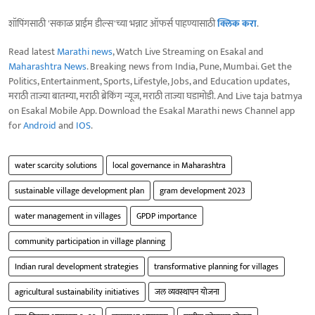
शॉपिंगसाठी 'सकाळ प्राईम डील्स'च्या भन्नाट ऑफर्स पाहण्यासाठी
क्लिक करा
.
Read latest
Marathi news
, Watch Live Streaming on Esakal and
Maharashtra News
. Breaking news from India, Pune, Mumbai. Get the
Politics, Entertainment, Sports, Lifestyle, Jobs, and Education updates,
मराठी ताज्या बातम्या, मराठी ब्रेकिंग न्यूज, मराठी ताज्या घडामोडी. And Live taja batmya
on Esakal Mobile App. Download the Esakal Marathi news Channel app
for
Android
and
IOS
.
water scarcity solutions
local governance in Maharashtra
sustainable village development plan
gram development 2023
water management in villages
GPDP importance
community participation in village planning
Indian rural development strategies
transformative planning for villages
agricultural sustainability initiatives
जल व्यवस्थापन योजना