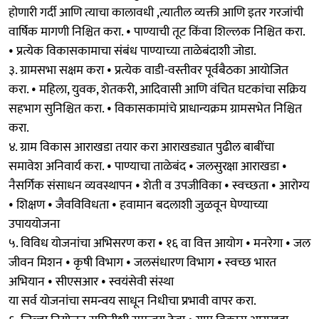
होणारी गर्दी आणि त्याचा कालावधी ,त्यातील व्यक्ती आणि इतर गरजांची
वार्षिक मागणी निश्चित करा. • पाण्याची तूट किंवा शिल्लक निश्चित करा.
• प्रत्येक विकासकामाचा संबंध पाण्याच्या ताळेबंदाशी जोडा.
३. ग्रामसभा सक्षम करा • प्रत्येक वाडी-वस्तीवर पूर्वबैठका आयोजित
करा. • महिला, युवक, शेतकरी, आदिवासी आणि वंचित घटकांचा सक्रिय
सहभाग सुनिश्चित करा. • विकासकामांचे प्राधान्यक्रम ग्रामसभेत निश्चित
करा.
४. ग्राम विकास आराखडा तयार करा आराखड्यात पुढील बाबींचा
समावेश अनिवार्य करा. • पाण्याचा ताळेबंद • जलसुरक्षा आराखडा •
नैसर्गिक संसाधन व्यवस्थापन • शेती व उपजीविका • स्वच्छता • आरोग्य
• शिक्षण • जैवविविधता • हवामान बदलाशी जुळवून घेण्याच्या
उपाययोजना
५. विविध योजनांचा अभिसरण करा • १६ वा वित्त आयोग • मनरेगा • जल
जीवन मिशन • कृषी विभाग • जलसंधारण विभाग • स्वच्छ भारत
अभियान • सीएसआर • स्वयंसेवी संस्था
या सर्व योजनांचा समन्वय साधून निधीचा प्रभावी वापर करा.