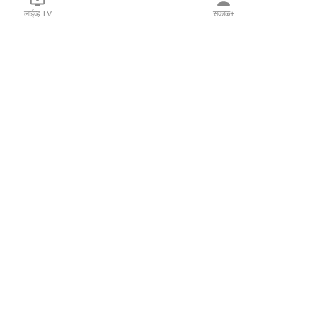
लाईव्ह TV
सकाळ+
l Programs
Print Products
Sakal Saptahik
hka
Family Doctor
 Crowdfunding
Sakal Publications
orm Pune India