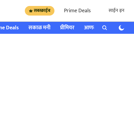
Prime Deals
साईन इन
सबस्क्राईब
me Deals
सकाळ मनी
प्रीमियर
आणखी
राशी भविष्य