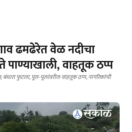
ाव ढमढेरेत वेळ नदीचा
्ते पाण्याखाली, वाहतूक ठप्प
 बंधारा फुटला, पूल-पूलांवरील वाहतूक ठप्प, नागरिकांची