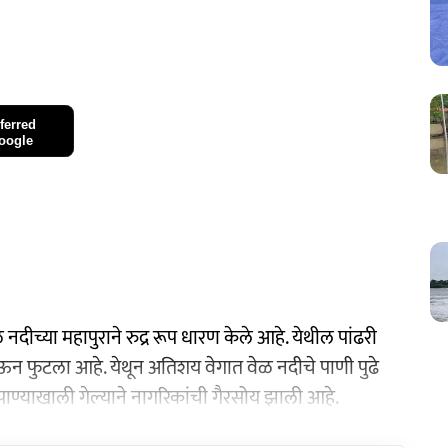
ferred
oogle
 नदीच्या महापुराने रुद्र रूप धारण केले आहे. येथील पांढरी
ोऊन फुटला आहे. येथून अतिशय वेगात वेळ नदीचे पाणी पुढे
पाण्याखाली गेल्याने नागरिकांची गैरसोय झाली आहे.