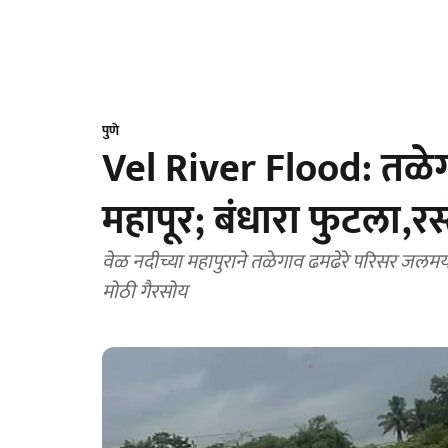
पुणे
Vel River Flood: तळेग
महापूर; बंधारा फुटला,रस
वेळ नदीच्या महापुराने तळेगाव ढमढेरे परिसर जलमय;
मोठी गैरसोय