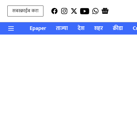
सबस्क्राईब करा
Epaper
ताज्या
देश
शहर
क्रीडा
C