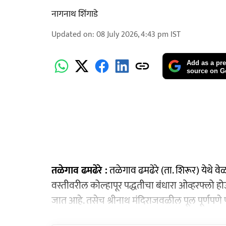
नागनाथ शिंगाडे
Updated on
:
08 July 2026, 4:43 pm
IST
Add as a pre
source on G
तळेगाव ढमढेरे :
तळेगाव ढमढेरे (ता. शिरूर) येथे वेळ
वस्तीवरील कोल्हापूर पद्धतीचा बंधारा ओव्हरफ्लो ह
जात आहे. तसेच श्रीनाथ मंदिराजवळील पूल पूर्णपणे 