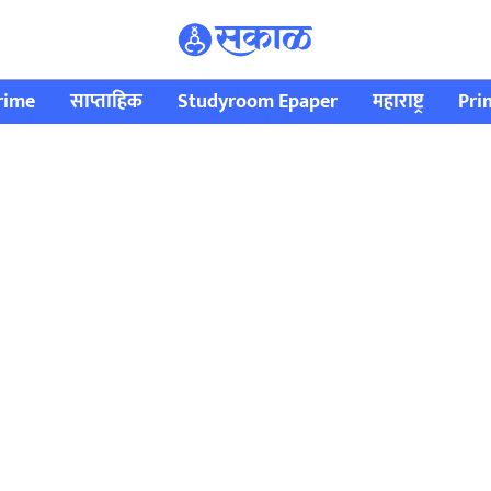
rime
साप्ताहिक
Studyroom Epaper
महाराष्ट्र
Pri