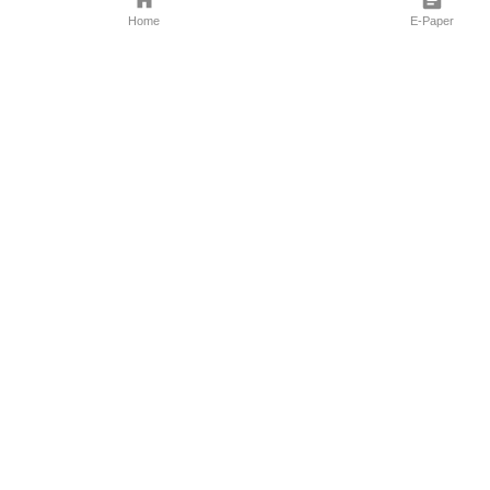
Home
E-Paper
Follow Us
Marathi News
Maharashtra N
Entertainment 
Sports News
Mumbai News