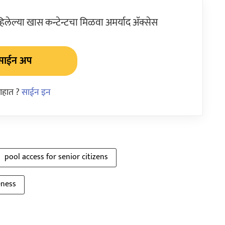
ेल्या खास कन्टेन्टचा मिळवा अमर्याद ॲक्सेस
साईन अप
आहात ?
साईन इन
pool access for senior citizens
eness