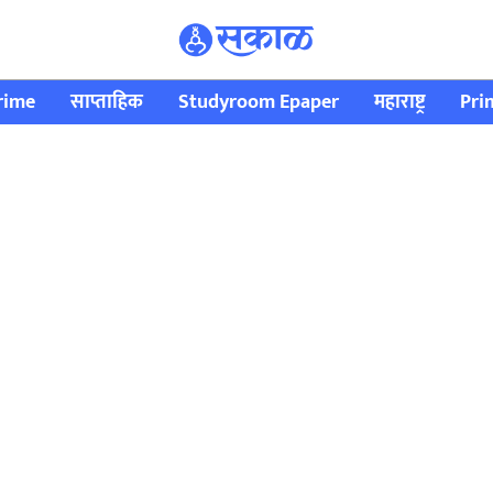
rime
साप्ताहिक
Studyroom Epaper
महाराष्ट्र
Pri