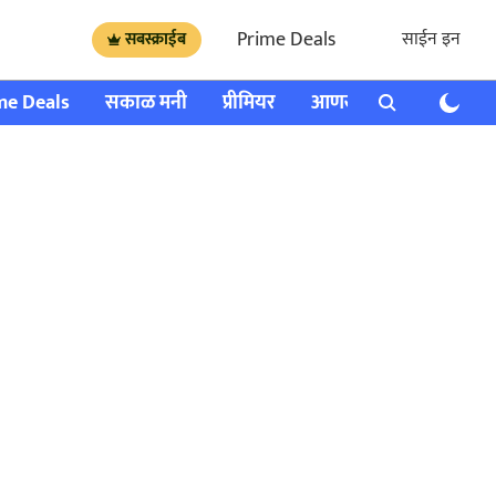
Prime Deals
साईन इन
सबस्क्राईब
me Deals
सकाळ मनी
प्रीमियर
आणखी
राशी भविष्य