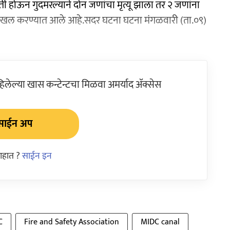
ी होऊन गुदमरल्याने दोन जणांचा मृत्यू झाला तर २ जणांना
 दाखल करण्यात आले आहे.सदर घटना घटना मंगळवारी (ता.०९)
ेल्या खास कन्टेन्टचा मिळवा अमर्याद ॲक्सेस
साईन अप
आहात ?
साईन इन
C
Fire and Safety Association
MIDC canal