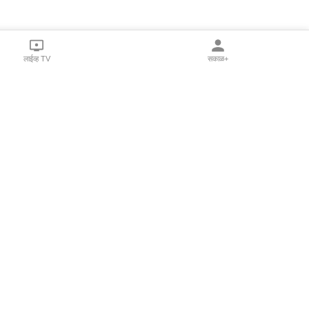
लाईव्ह TV
सकाळ+
l Programs
Print Products
Sakal Saptahik
hka
Family Doctor