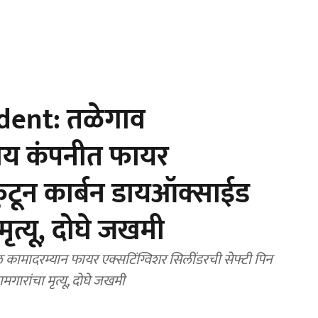
dent: तळेगाव
रीय कंपनीत फायर
फुटून कार्बन डायऑक्साईड
ृत्यू, दोघे जखमी
 कामादरम्यान फायर एक्सटिंग्विशर सिलींडरची सेफ्टी पिन
ारांचा मृत्यू, दोघे जखमी