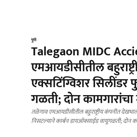
पुणे
Talegaon MIDC Acci
एमआयडीसीतील बहुराष्ट्
एक्सटिंग्विशर सिलींडर 
गळती; दोन कामगारांचा म
तळेगाव एमआयडीसीतील बहुराष्ट्रीय कंपनीत देखभाल
निसटल्याने कार्बन डायऑक्साईड वायूगळती; दोन कामग