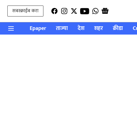
सबस्क्राईब करा
Epaper
ताज्या
देश
शहर
क्रीडा
C