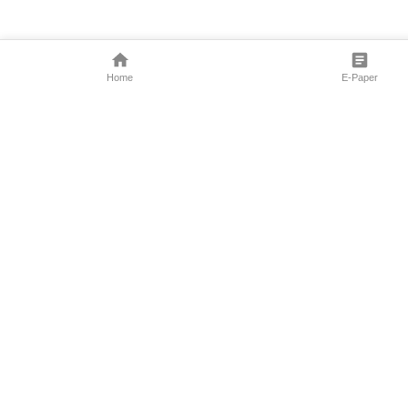
Home
E-Paper
Follow Us
Marathi News
Maharashtra N
Entertainment 