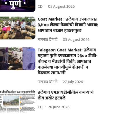
CD
05 August 2026
Goat Market : तळेगाव उपबाजारात
३,४०० शेळ्या-मेंढ्यांची विक्रमी आवक;
आषाढात बाजार हाऊसफुल
नागनाथ शिंगाडे
03 August 2026
Talegaon Goat Market: तळेगाव
महात्मा फुले उपबाजारात २३०० शेळी-
बोकड व मेंढ्यांची विक्री; आषाढात
वाढलेल्या मागणीमुळे शेतकरी व
मेंढपाळ समाधानी
नागनाथ शिंगाडे
27 July 2026
तळेगाव एमआयडीसीतील कचऱ्याचे
ढीग अखेर हटवले
CD
26 June 2026