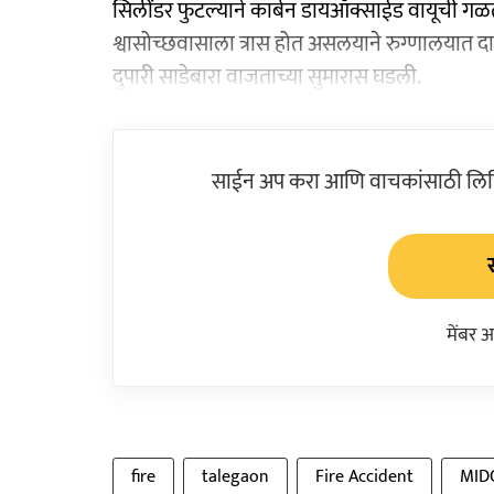
सिलींडर फुटल्याने कार्बन डायऑक्साईड वायूची गळत
श्वासोच्छवासाला त्रास होत असलयाने रुग्णालयात
दुपारी साडेबारा वाजताच्या सुमारास घडली.
साईन अप करा आणि वाचकांसाठी लिहिल
मेंबर 
fire
talegaon
Fire Accident
MID