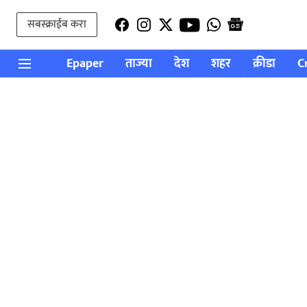
सबस्क्राईब करा
Epaper
ताज्या
देश
शहर
क्रीडा
C