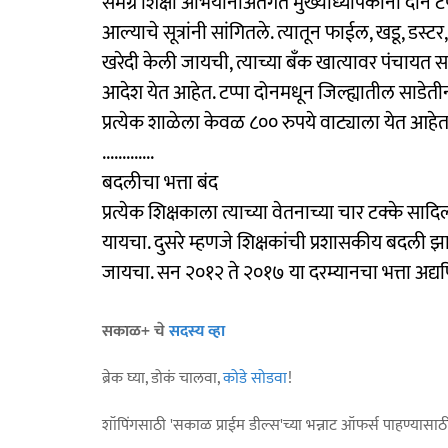
समग्र शिक्षा अभियानाअंतर्गत मुख्याध्यापकांना दोन टप
आल्याचे सूत्रांनी सांगितले. त्यातून फाईल, खडू, डस्
खरेदी केली जायची, त्याच्या बँक खात्यावर पंचायत
आदेश येत आहेत. टप्पा दोनमधून जिल्ह्यातील साडे
प्रत्येक शाळेला केवळ ८०० रुपये वाट्याला येत आहेत
.............
बदलीचा भत्ता बंद
प्रत्येक शिक्षकाला त्याच्या वेतनाच्या चार टक्के सा
यायचा. दुसरे म्हणजे शिक्षकांची प्रशासकीय बदली झा
जायचा. सन २०१२ ते २०१७ या दरम्यानचा भत्ता अद्यप
सकाळ+ चे
सदस्य व्हा
ब्रेक घ्या, डोकं चालवा,
कोडे सोडवा
!
शॉपिंगसाठी 'सकाळ प्राईम डील्स'च्या भन्नाट ऑफर्स पाहण्यासा