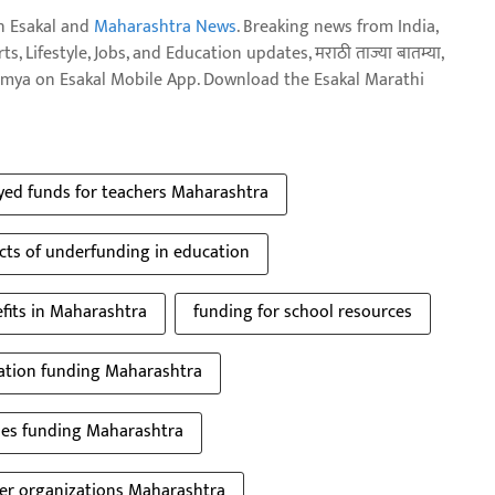
n Esakal and
Maharashtra News
. Breaking news from India,
, Lifestyle, Jobs, and Education updates, मराठी ताज्या बातम्या,
aja batmya on Esakal Mobile App. Download the Esakal Marathi
yed funds for teachers Maharashtra
cts of underfunding in education
fits in Maharashtra
funding for school resources
ation funding Maharashtra
ies funding Maharashtra
er organizations Maharashtra