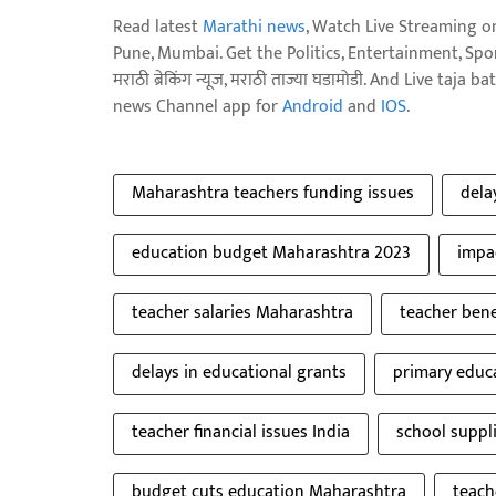
Read latest
Marathi news
, Watch Live Streaming o
Pune, Mumbai. Get the Politics, Entertainment, Sports
मराठी ब्रेकिंग न्यूज, मराठी ताज्या घडामोडी. And Live t
news Channel app for
Android
and
IOS
.
Maharashtra teachers funding issues
dela
education budget Maharashtra 2023
impa
teacher salaries Maharashtra
teacher bene
delays in educational grants
primary educ
teacher financial issues India
school suppl
budget cuts education Maharashtra
teach