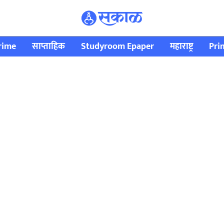
rime
साप्ताहिक
Studyroom Epaper
महाराष्ट्र
Pri