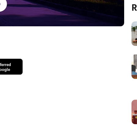
R
ferred
oogle