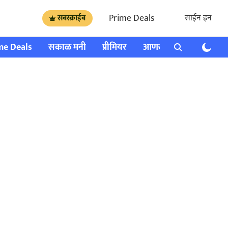
Prime Deals
साईन इन
सबस्क्राईब
me Deals
सकाळ मनी
प्रीमियर
आणखी
राशी भविष्य