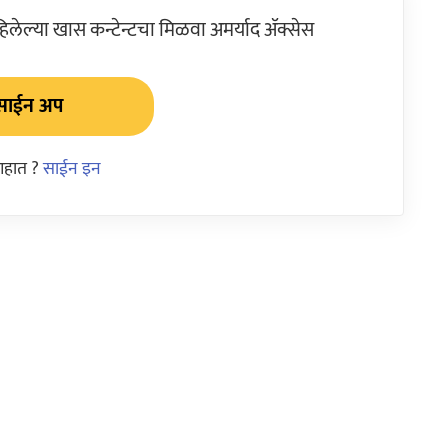
ेल्या खास कन्टेन्टचा मिळवा अमर्याद ॲक्सेस
साईन अप
आहात ?
साईन इन