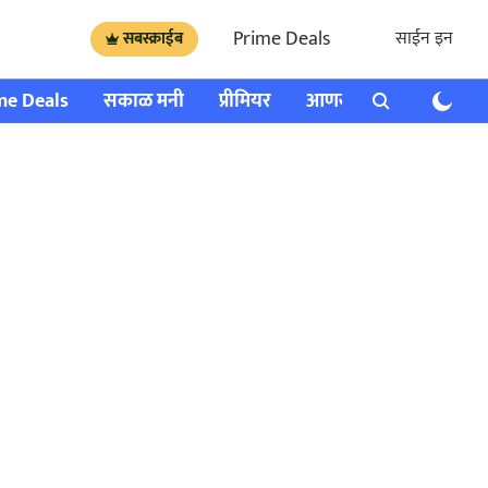
Prime Deals
साईन इन
सबस्क्राईब
me Deals
सकाळ मनी
प्रीमियर
आणखी
राशी भविष्य