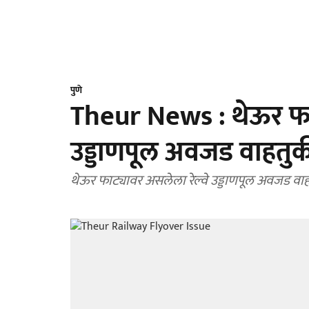
पुणे
Theur News : थेऊर फाट
उड्डाणपूल अवजड वाहत
थेऊर फाट्यावर असलेला रेल्वे उड्डाणपूल अवजड 