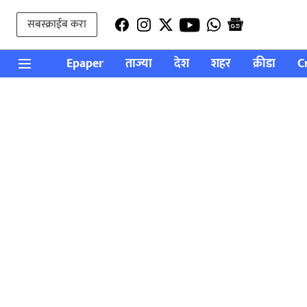
सबस्क्राईब करा
Epaper
ताज्या
देश
शहर
क्रीडा
C