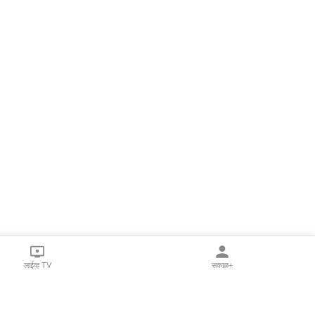
लाईव्ह TV
सकाळ+