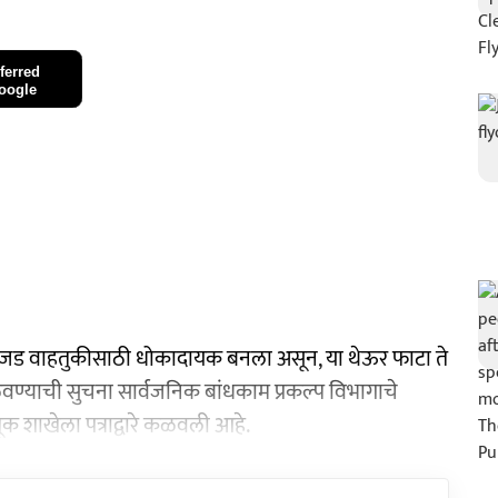
ferred
oogle
 अवजड वाहतुकीसाठी धोकादायक बनला असून, या थेऊर फाटा ते
ळवण्याची सुचना सार्वजनिक बांधकाम प्रकल्प विभागाचे
तूक शाखेला पत्राद्वारे कळवली आहे.