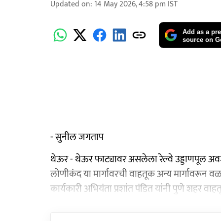
Updated on
:
14 May 2026, 4:58 pm
IST
Add as a pre
source on G
- सुनील जगताप
थेऊर - थेऊर फाट्यावर असलेला रेल्वे उड्डाणपूल
लोणीकंद या मार्गावरची वाहतूक अन्य मार्गावरून व
कार्यकारी अभियंता प्रशांत पंडित यांनी पुणे शहर वाह