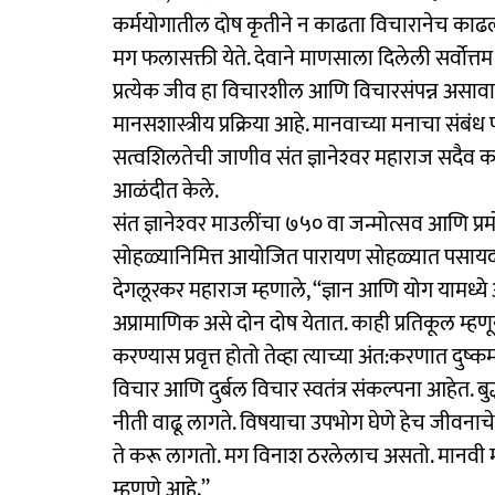
कर्मयोगातील दोष कृतीने न काढता विचारानेच काढल
मग फलासक्ती येते. देवाने माणसाला दिलेली सर्वोत्तम
प्रत्येक जीव हा विचारशील आणि विचारसंपन्न असा
मानसशास्त्रीय प्रक्रिया आहे. मानवाच्या मनाचा संब
सत्वशिलतेची जाणीव संत ज्ञानेश्‍वर महाराज सदैव कर
आळंदीत केले.
संत ज्ञानेश्‍वर माउलींचा ७५० वा जन्मोत्सव आणि प्रमोद
सोहळ्यानिमित्त आयोजित पारायण सोहळ्यात पसायद
देगलूरकर महाराज म्हणाले, ‘‘ज्ञान आणि योग यामध्य
अप्रामाणिक असे दोन दोष येतात. काही प्रतिकूल म्हणू
करण्यास प्रवृत्त होतो तेव्हा त्याच्या अंत:करणात दुष
विचार आणि दुर्बल विचार स्वतंत्र संकल्पना आहेत. ब
नीती वाढू लागते. विषयाचा उपभोग घेणे हेच जीवनाचे ध
ते करू लागतो. मग विनाश ठरलेलाच असतो. मानवी मन
म्हणणे आहे.’’