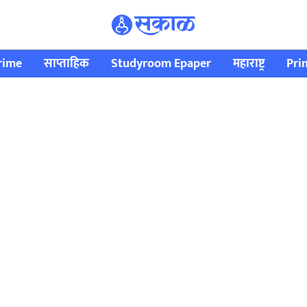
rime
साप्ताहिक
Studyroom Epaper
महाराष्ट्र
Pri