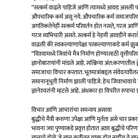
‘‘सत्कर्म वाढले पाहिजे आणि त्यामध्ये आवड असली 
औपचारिक कर्म असू नये. औपचारिक कर्म समाजपरिवर्तनाच
अगतिकतेनेही सत्कर्म परिवर्तन होत नसते, गरज 
गरज व्यभिचारी असते. सत्कर्म हे नेहमी आवडीने कर
वाढली की स्वकल्याणापेक्षा परकल्याणाकडे कर्म झुकत
‘‘विश्‍वामध्ये जिवांचे मैत्र निर्माण होण्यासाठी वृत
ज्ञानोबारायांनी मांडले आहे. सत्क्रिया अंत:करणातील 
समाजाचा विचार करतात. भूतमात्रांबद्दल संवेदनशीलता
समानानूभूती निर्माण झाली पाहिजे. हेच जिवाभावाच
ज्ञानेश्‍वरांनी म्हटले आहे. अंधकार हा विपरीत रुपाचा 
विचार आणि आचारांचा समन्वय असावा
बुद्धीचे मैत्री करुणा उपेक्षा आणि मुर्तता असे चार 
भावना ज्या पुण्याकडे प्रवृत्त होतात अशा बुद्धीचे
ज्ञानाचे डोळे जे ज्ञान कृतीतून व्यक्त होत नाहीत ते 