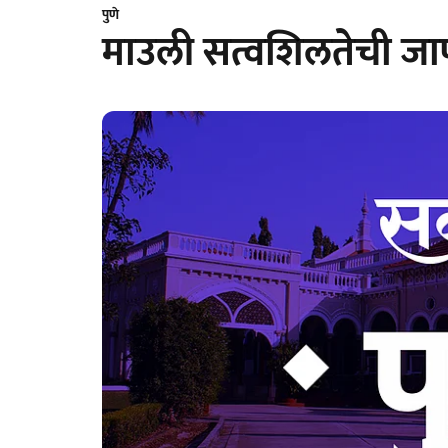
पुणे
माउली सत्वशिलतेची जा