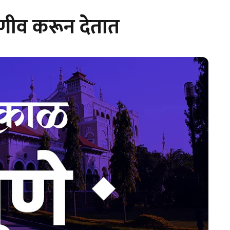
णीव करून देतात