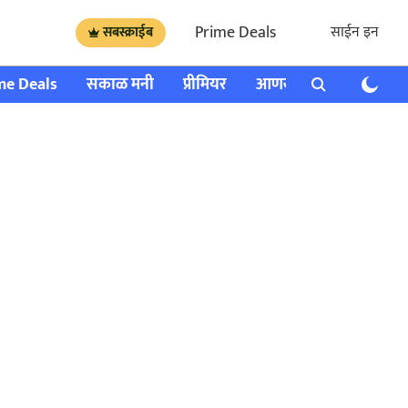
Prime Deals
साईन इन
सबस्क्राईब
me Deals
सकाळ मनी
प्रीमियर
आणखी
राशी भविष्य