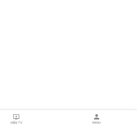
लाईव्ह TV
सकाळ+