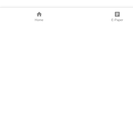
Home
E-Paper
Follow Us
Marathi News
Maharashtra N
Entertainment 