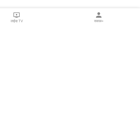
लाईव्ह TV
सकाळ+
l Programs
Print Products
Sakal Saptahik
hka
Family Doctor