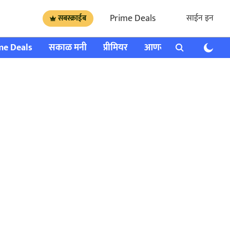
Prime Deals
साईन इन
सबस्क्राईब
me Deals
सकाळ मनी
प्रीमियर
आणखी
राशी भविष्य