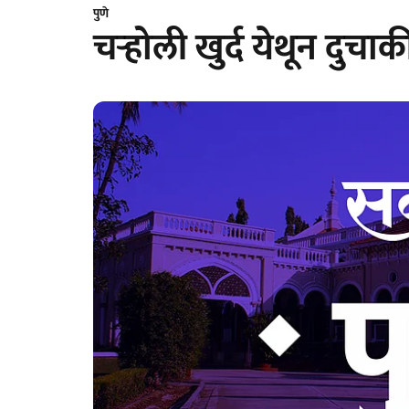
पुणे
चऱ्होली खुर्द येथून दुचा