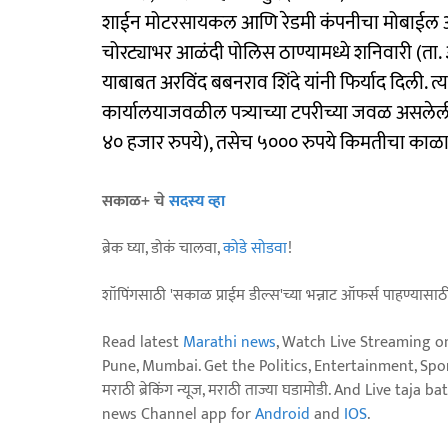
शाईन मोटरसायकल आणि रेडमी कंपनीचा मोबाईल अज्ञ
चोरट्याभर आळंदी पोलिस ठाण्यामध्ये शनिवारी (ता. 
याबाबत अरविंद बबनराव शिंदे यांनी फिर्याद दिली.
कार्यालयाजवळील पत्र्याच्या टपरीच्या जवळ असलेली
४० हजार रुपये), तसेच ५००० रुपये किमतीचा काळा र
सकाळ+ चे
सदस्य व्हा
ब्रेक घ्या, डोकं चालवा,
कोडे सोडवा
!
शॉपिंगसाठी 'सकाळ प्राईम डील्स'च्या भन्नाट ऑफर्स पाहण्यासा
Read latest
Marathi news
, Watch Live Streaming o
Pune, Mumbai. Get the Politics, Entertainment, Sports
मराठी ब्रेकिंग न्यूज, मराठी ताज्या घडामोडी. And Live t
news Channel app for
Android
and
IOS
.