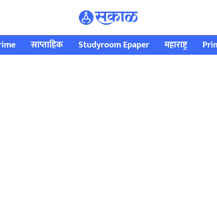
rime
साप्ताहिक
Studyroom Epaper
महाराष्ट्र
Pri