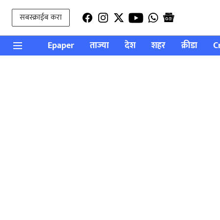
सबस्क्राईब करा
Epaper
ताज्या
देश
शहर
क्रीडा
C