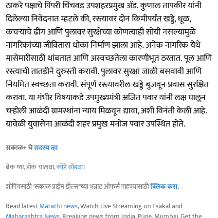
ठाकरे पक्षाचे पिंपरी चिंचवड उपशहरप्रमुख ॲड. कुणाल तापकीर यांनी
दिलेल्या निवेदनात म्हटले की, रस्त्यावर दोन किमीपर्यंत खड्डे, धूळ,
कचऱ्याचे ढीग आणि पुलावर सुरक्षेच्या कोणत्याही सोयी नसल्यामुळे
नागरिकांच्या जीवितास धोका निर्माण झाला आहे. अनेक नागरिक येथे
मासेमारीसाठी थांबतात आणि अस्वच्छतेला कारणीभूत ठरतात. पूल आणि
रस्त्याची तातडीने दुरुस्ती करावी. पुलावर सुरक्षा जाळी बसवावी आणि
नियमित स्वच्छता करावी. संपूर्ण रस्त्यावरील खड्डे बुजवून प्रवास सुरक्षित
करावा. या गंभीर विषयाकडे उपमुख्यमंत्री अजित पवार यांनी लक्ष घालून
चऱ्होली आळंदी ग्रामस्थांना न्याय मिळवून द्यावा, अशी विनंती केली आहे.
यावेळी युवासेना आळंदी शहर प्रमुख मनोज पवार उपस्थित होते.
सकाळ+ चे
सदस्य व्हा
ब्रेक घ्या, डोकं चालवा,
कोडे सोडवा
!
शॉपिंगसाठी 'सकाळ प्राईम डील्स'च्या भन्नाट ऑफर्स पाहण्यासाठी
क्लिक करा
.
Read latest
Marathi news
, Watch Live Streaming on Esakal and
Maharashtra News
. Breaking news from India, Pune, Mumbai. Get the