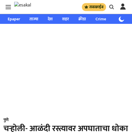
सबस्क्राईब
Epaper
ताज्या
देश
शहर
क्रीडा
Crime
साप्ताहिक
पुणे
चऱ्होली- आळंदी रस्त्यावर अपघाताचा धोका