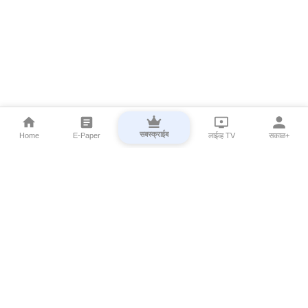
सबस्क्राईब
Home
E-Paper
लाईव्ह TV
सकाळ+
⌄
Marathi News
⌄
About Esakal