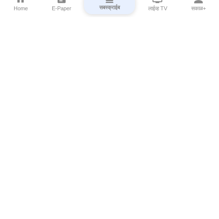
सबस्क्राईब
Home
E-Paper
लाईव्ह TV
सकाळ+
⌄
Marathi News
⌄
About Esakal
⌄
Digital Products
⌄
Sakal Programs
⌄
Print Products