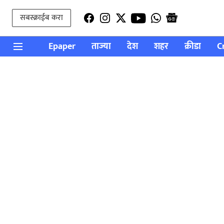
सबस्क्राईब करा
Epaper
ताज्या
देश
शहर
क्रीडा
C