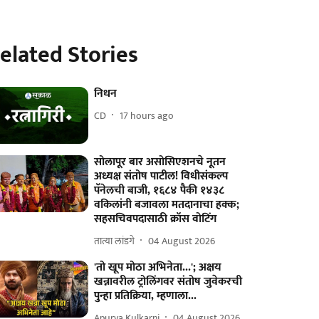
elated Stories
निधन
CD
17 hours ago
सोलापूर बार असोसिएशनचे नूतन
अध्यक्ष संतोष पाटील! विधीसंकल्प
पॅनेलची बाजी, १६८४ पैकी १४३८
वकिलांनी बजावला मतदानाचा हक्क;
सहसचिवपदासाठी क्रॉस वोटिंग
तात्या लांडगे
04 August 2026
'तो खूप मोठा अभिनेता...'; अक्षय
खन्नावरील ट्रोलिंगवर संतोष जुवेकरची
पुन्हा प्रतिक्रिया, म्हणाला...
Apurva Kulkarni
04 August 2026