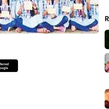
R
ferred
oogle