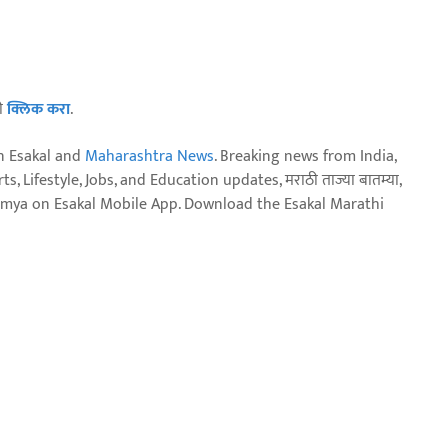
ठी
क्लिक करा
.
n Esakal and
Maharashtra News
. Breaking news from India,
, Lifestyle, Jobs, and Education updates, मराठी ताज्या बातम्या,
aja batmya on Esakal Mobile App. Download the Esakal Marathi