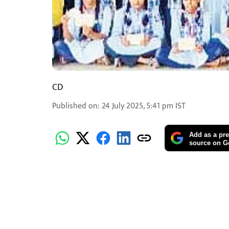
CD
Published on
:
24 July 2025, 5:41 pm
IST
Add as a pre
source on G