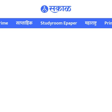
rime
साप्ताहिक
Studyroom Epaper
महाराष्ट्र
Pri