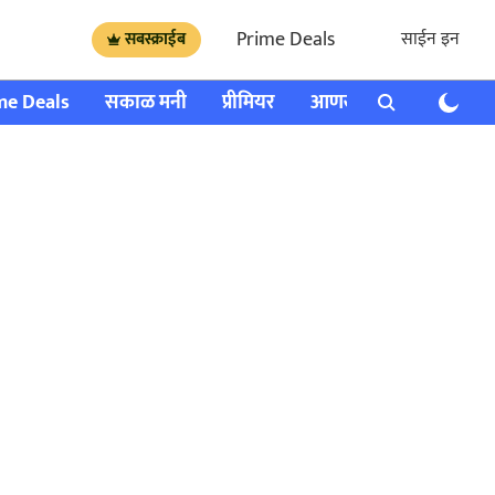
Prime Deals
साईन इन
सबस्क्राईब
me Deals
सकाळ मनी
प्रीमियर
आणखी
राशी भविष्य