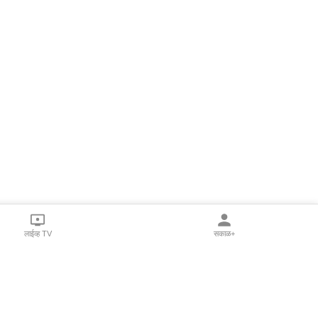
लाईव्ह TV
सकाळ+