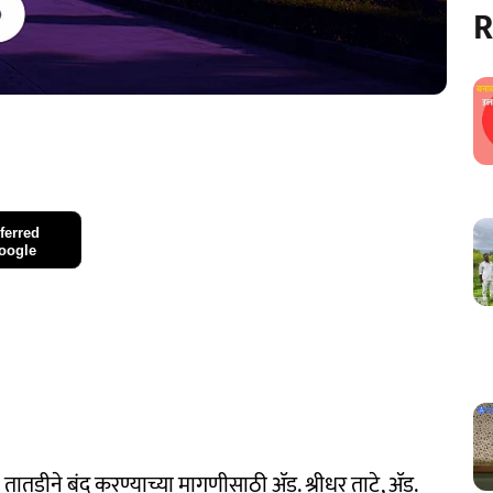
R
ferred
oogle
तातडीने बंद करण्याच्या मागणीसाठी ॲड. श्रीधर ताटे, ॲड.