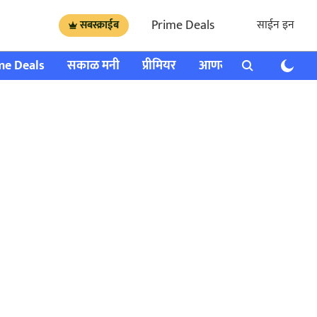
Prime Deals
साईन इन
सबस्क्राईब
me Deals
सकाळ मनी
प्रीमियर
आणखी
राशी भविष्य