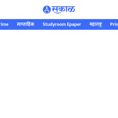
rime
साप्ताहिक
Studyroom Epaper
महाराष्ट्र
Pri