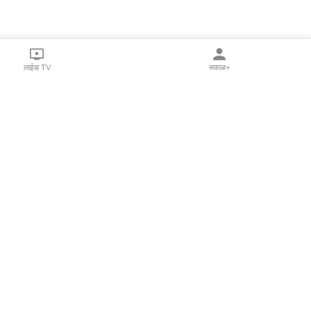
लाईव्ह TV
सकाळ+
l Programs
Print Products
Sakal Saptahik