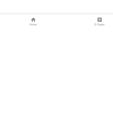
Home
E-Paper
Follow Us
Marathi News
Maharashtra N