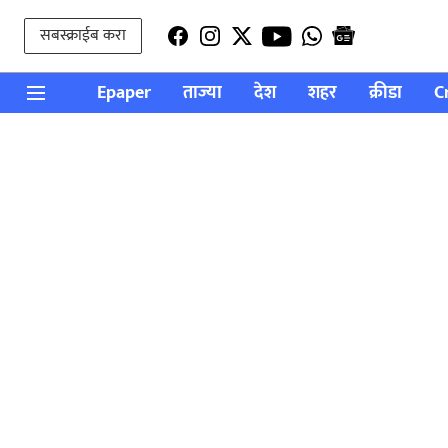
सबस्क्राईब करा
Epaper
ताज्या
देश
शहर
क्रीडा
C