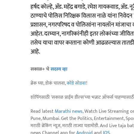
हर्षद कोल्हे, ॲड. महेंद्र बगाडे, रमेश गायकवाड, ॲड.
ठाण्याचे पोलिस निरिक्षक विलास नाळे यांना निवेदन 
प्रशासन, नगरपरिषद व पोलिसांना नायलॉन मांजाचा व
आहेत. दरम्यान, नागरिकांनीही इतर लोकांच्या जीवि
तसेच याचा वापर करताना कोणी आढळल्यास तातडी
आहे.
सकाळ+ चे
सदस्य व्हा
ब्रेक घ्या, डोकं चालवा,
कोडे सोडवा
!
शॉपिंगसाठी 'सकाळ प्राईम डील्स'च्या भन्नाट ऑफर्स पाहण्यासा
Read latest
Marathi news
, Watch Live Streaming o
Pune, Mumbai. Get the Politics, Entertainment, Sports
मराठी ब्रेकिंग न्यूज, मराठी ताज्या घडामोडी. And Live t
news Channel app for
Android
and
IOS
.