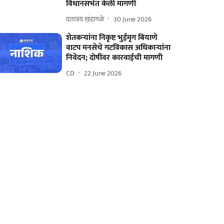
विधानसभेत केली मागणी
दत्तात्रय खंडागळे
30 June 2026
शेतकर्‍यांना निकृष्ट भुईमृग बियाणे
वाटप मनसेचे गटविकास अधिकार्‍यांना
निवेदन; दोषींवर कारवाईची मागणी
CD
22 June 2026