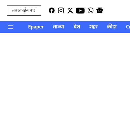
सबस्क्राईब करा
Epaper
ताज्या
देश
शहर
क्रीडा
C