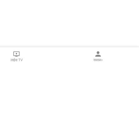
लाईव्ह TV
सकाळ+