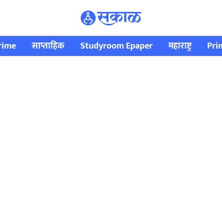
rime
साप्ताहिक
Studyroom Epaper
महाराष्ट्र
Pri