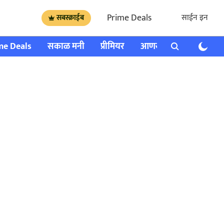
Prime Deals
साईन इन
सबस्क्राईब
me Deals
सकाळ मनी
प्रीमियर
आणखी
राशी भविष्य