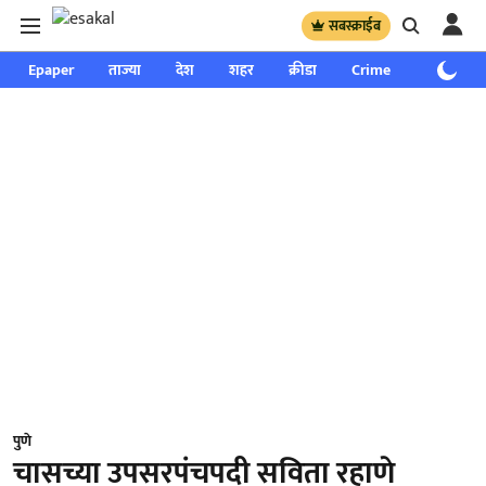
सबस्क्राईब
Epaper
ताज्या
देश
शहर
क्रीडा
Crime
साप्ताहिक
पुणे
चासच्या उपसरपंचपदी सविता रहाणे