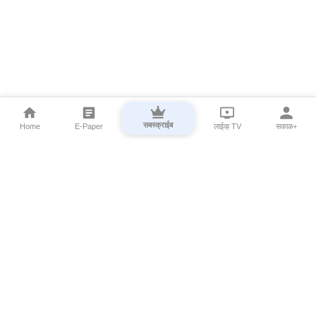
सबस्क्राईब
Home
E-Paper
लाईव्ह TV
सकाळ+
⌄
Marathi News
⌄
About Esakal