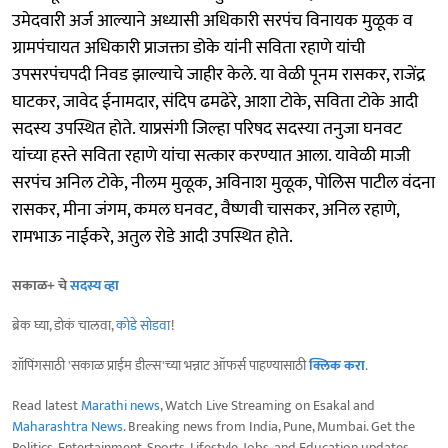
उमेदवारी अर्ज आल्याने अध्यासी अधिकारी सरपंच विनायक मुळूक व
ग्रामपंचायत अधिकारी प्राजक्ता डोके यांनी सविता रहाणे यांची
उपसरपंचपदी निवड झाल्याचे जाहीर केले. या वेळी पूनम रासकर, राजेंद्र
घाटकर, जावेद ईनामदार, संदिप ढमढेरे, आशा टोके, सविता टोके आदी
सदस्य उपस्थित होते. याप्रसंगी जिल्हा परिषद सदस्या तनुजा घनवट
यांच्या हस्ते सविता रहाणे यांचा सत्कार करण्यात आला. यावेळी माजी
सरपंच अनिल टोके, नीलम मुळूक, अविनाश मुळूक, पोलिस पाटील वंदना
रासकर, मीना जंगम, कमल घनवट, वैष्णवी चासकर, अनिल रहाणे,
रामभाऊ नाईकरे, अतुल रोडे आदी उपस्थित होते.
सकाळ+ चे
सदस्य व्हा
ब्रेक घ्या, डोकं चालवा,
कोडे सोडवा
!
शॉपिंगसाठी 'सकाळ प्राईम डील्स'च्या भन्नाट ऑफर्स पाहण्यासाठी
क्लिक करा
.
Read latest
Marathi news
, Watch Live Streaming on Esakal and
Maharashtra News
. Breaking news from India, Pune, Mumbai. Get the
Politics, Entertainment, Sports, Lifestyle, Jobs, and Education updates,