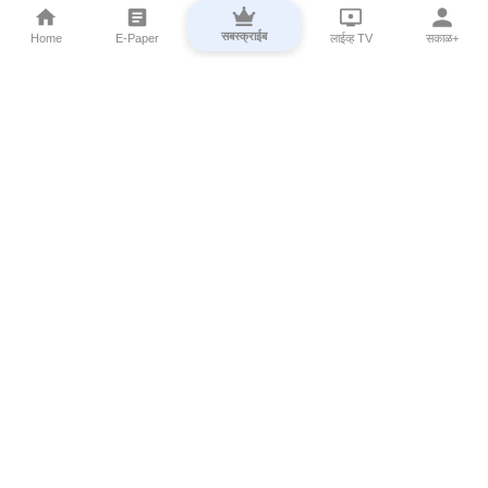
सबस्क्राईब
Home
E-Paper
लाईव्ह TV
सकाळ+
⌄
Marathi News
⌄
About Esakal
⌄
Digital Products
⌄
Sakal Programs
⌄
Print Products