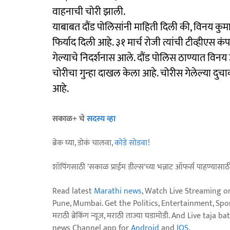
वाहनाची चोरी झाली.
याबाबत दौंड पोलिसांनी माहिती दिली की, विनय कुमार उ
फिर्याद दिली आहे. ३१ मार्च रोजी त्यांची टीव्हीएस
गेल्याचे निदर्शनास आले. दौंड पोलिस ठाण्यात विनय उ
चोरीचा गुन्हा दाखल केला आहे. चोरीस गेलेल्या दुचा
आहे.
सकाळ+ चे
सदस्य व्हा
ब्रेक घ्या, डोकं चालवा,
कोडे सोडवा
!
शॉपिंगसाठी 'सकाळ प्राईम डील्स'च्या भन्नाट ऑफर्स पाहण्यासा
Read latest
Marathi news
, Watch Live Streaming o
Pune, Mumbai. Get the Politics, Entertainment, Sports
मराठी ब्रेकिंग न्यूज, मराठी ताज्या घडामोडी. And Live t
news Channel app for
Android
and
IOS
.