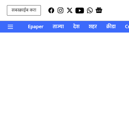
सबस्क्राईब करा
Epaper
ताज्या
देश
शहर
क्रीडा
C