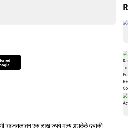
R
ferred
oogle
 खासगी वाहनतळातून एक लाख रुपये मूल्य असलेले दुचाकी