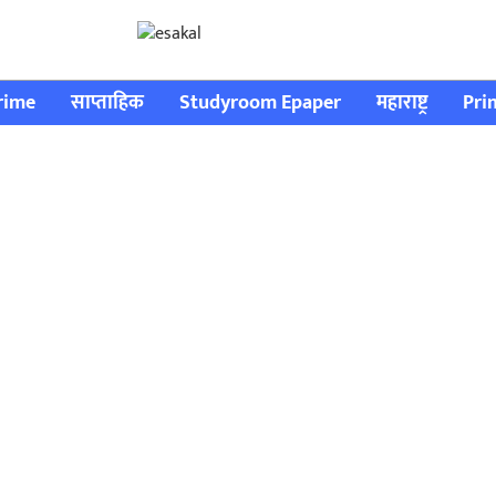
rime
साप्ताहिक
Studyroom Epaper
महाराष्ट्र
Pri