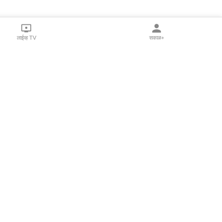
लाईव्ह TV
सकाळ+
l Programs
Print Products
Sakal Saptahik
hka
Family Doctor
 Crowdfunding
Sakal Publications