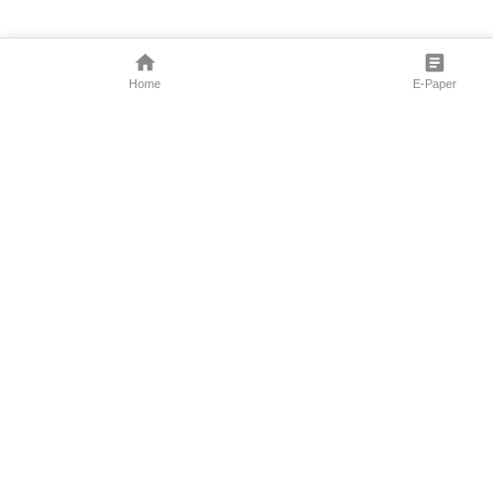
Home
E-Paper
Follow Us
Marathi News
Maharashtra N
Entertainment 
Sports News