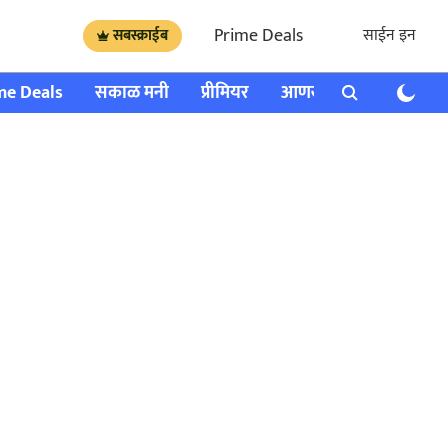
Prime Deals
साईन इन
सबस्क्राईब
me Deals
सकाळ मनी
प्रीमियर
आणखी
राशी भविष्य