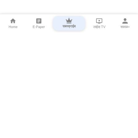
सबस्क्राईब
Home
E-Paper
लाईव्ह TV
सकाळ+
⌄
Marathi News
⌄
About Esakal
⌄
Digital Products
⌄
Sakal Programs