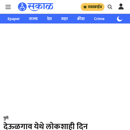
सबस्क्राईब
Epaper
ताज्या
देश
शहर
क्रीडा
Crime
साप्ताहिक
पुणे
देऊळगाव येथे लोकशाही दिन