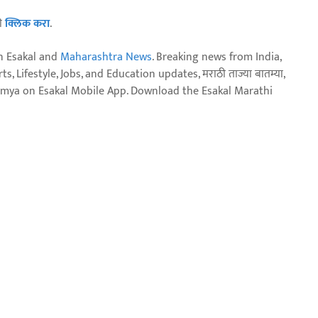
ठी
क्लिक करा
.
n Esakal and
Maharashtra News
. Breaking news from India,
, Lifestyle, Jobs, and Education updates, मराठी ताज्या बातम्या,
aja batmya on Esakal Mobile App. Download the Esakal Marathi