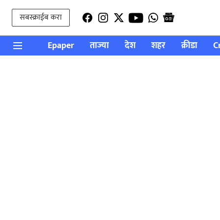
सबस्क्राईब करा
Epaper
ताज्या
देश
शहर
क्रीडा
C