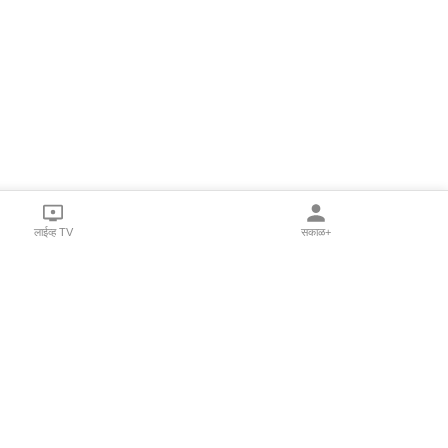
लाईव्ह TV
सकाळ+