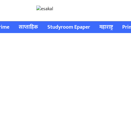
rime
साप्ताहिक
Studyroom Epaper
महाराष्ट्र
Pri