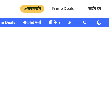
Prime Deals
साईन इन
सबस्क्राईब
me Deals
सकाळ मनी
प्रीमियर
आणखी
राशी भविष्य