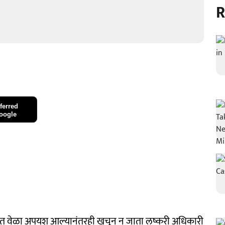
R
ferred
oogle
क्षत सात वेळा अपयश आल्यानंतरही खचून न जाता लष्करी अधिकारी