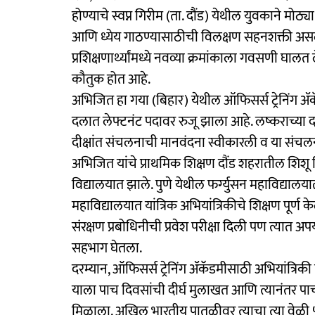
होण्याचे स्वप्न गिरीम (ता. दौंड) येथील युवकाने मोठ्या
आणि ध्येय गाठण्यासाठीची विलक्षण सहनशक्ती असले
प्रशिक्षणार्थ्यांमध्ये नवव्या क्रमांकाला गवसणी घालत
कौतुक होत आहे.
अभिजित हा गया (बिहार) येथील ऑफिसर्स ट्रेनिंग ॲकॅ
दलात लेफ्टनंट पदावर रुजू झाला आहे. लष्कराच्या द
दीक्षांत संचलनाची मानवंदना स्वीकारली व या संचलन
अभिजित यांचे प्राथमिक शिक्षण दौंड शहरातील शिशू
विद्यालयात झाले. पुणे येथील फर्ग्युसन महाविद्याल
महाविद्यालयात यांत्रिक अभियांत्रिकीचे शिक्षण पूर्ण के
संरक्षण प्रबोधिनीची प्रवेश परीक्षा दिली पण त्यात अपयश
सहभाग घेतला.
दरम्यान, ऑफिसर्स ट्रेनिंग ॲकॅडमीसाठी अभियांत्रिकी 
याला पाच दिवसांची दीर्घ मुलाखत आणि त्यानंतर पाच
मिळाला. अखिल भारतीय पातळीवर त्याचा त्या वेळी ५