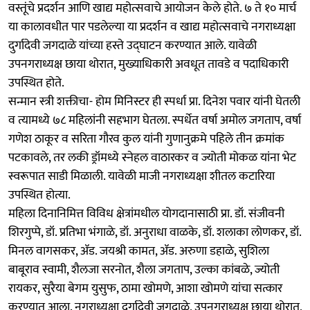
वस्तूंचे प्रदर्शन आणि खाद्य महोत्सवाचे आयोजन केले होते. ७ ते १० मार्च
या कालावधीत पार पडलेल्या या प्रदर्शन व खाद्य महोत्सवाचे नगराध्यक्षा
दुर्गादेवी जगदाळे यांच्या हस्ते उद्‍घाटन करण्यात आले. यावेळी
उपनगराध्यक्ष छाया थोरात, मुख्याधिकारी अवधूत तावडे व पदाधिकारी
उपस्थित होते.
सन्मान स्त्री शक्तीचा- होम मिनिस्टर ही स्पर्धा प्रा. दिनेश पवार यांनी घेतली
व त्यामध्ये ७८ महिलांनी सहभाग घेतला. स्पर्धेत वर्षा अमोल जगताप, वर्षा
गणेश ठाकूर व सरिता गौरव कुल यांनी गुणानुक्रमे पहिले तीन क्रमांक
पटकावले, तर लकी ड्रॉमध्ये स्नेहल वाठारकर व ज्योती मोकळ यांना भेट
स्वरूपात साडी मिळाली. यावेळी माजी नगराध्यक्षा शीतल कटारिया
उपस्थित होत्या.
महिला दिनानिमित्त विविध क्षेत्रांमधील योगदानासाठी प्रा. डॉ. संजीवनी
शिरगुप्पे, डॉ. प्रतिभा भंगाळे, डॉ. अनुराधा वाळके, डॉ. शलाका लोणकर, डॉ.
मिनल वागसकर, ॲड. जयश्री कामत, ॲड. अरुणा डहाळे, सुशिला
बाबूराव स्वामी, शैलजा सरनोत, शैला जगताप, उल्का कांबळे, ज्योती
रायकर, सुरैया बेगम युसुफ, ठामा खोमणे, आशा खोमणे यांचा सत्कार
करण्यात आला. नगराध्यक्षा दुर्गादेवी जगदाळे, उपनगराध्यक्ष छाया थोरात,