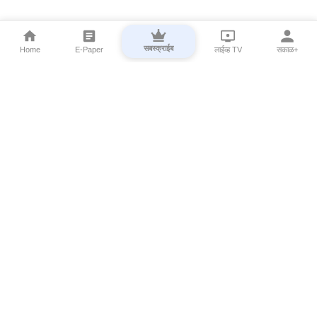
सबस्क्राईब
Home
E-Paper
लाईव्ह TV
सकाळ+
⌄
Marathi News
⌄
About Esakal
⌄
Digital Products
⌄
Sakal Programs