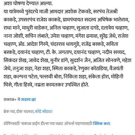
अशा घोषणा देण्यात आल्या.
या यात्रेमध्ये पुरंदरचे माजी आमदार अशोक टेकवडे, सरपंच तेजश्री
काकडे, उपसरपंच राजेश काकडे, ग्रामपंचायत सदस्य अभिषेक भालेराव,
राधा माने, माधुरी वाडेकर, अनिल चव्हाण, सुजाता दगडे, दत्तात्रेय चव्हाण,
नाना जोशी, सचिन लंबाते, उमेश चव्हाण, मंगेश ढमाळ, सुरेंद्र जेधे, राजेश
चव्हाण, ॲड. आदेश गिरमे, चंदरराव धायगुडे, राजेंद्र बरकडे, सविता
बरकडे, दयानंद चव्हाण, टी. के. जगताप, दयानंद चव्हाण, नदीम सय्यद,
सिकंदर शेख, जावेद शेख, मुनीर डांगे, सुदर्शन जैन, अजित सोनवणे, महेश
जेधे, तनुजा शहा, नेहा शहा, स्मिता काकडे, रेणुका कोठडिया, वैजयंती
शहा, कल्पना पटेल, पल्लवी बोरा, निकिता शहा, संकेता होरा, मोहिनी
भिसे, गीता हिरवे, नम्रता कामतकर उपस्थित होते.
सकाळ+ चे
सदस्य व्हा
ब्रेक घ्या, डोकं चालवा,
कोडे सोडवा
!
शॉपिंगसाठी 'सकाळ प्राईम डील्स'च्या भन्नाट ऑफर्स पाहण्यासाठी
क्लिक करा
.