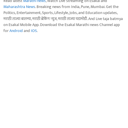
Read latest
Marathi news
, Watch Live Streaming on Esakal and
Maharashtra News
. Breaking news from India, Pune, Mumbai. Get the
Politics, Entertainment, Sports, Lifestyle, Jobs, and Education updates,
मराठी ताज्या बातम्या, मराठी ब्रेकिंग न्यूज, मराठी ताज्या घडामोडी. And Live taja batmya
on Esakal Mobile App. Download the Esakal Marathi news Channel app
for
Android
and
IOS
.