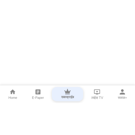
सबस्क्राईब
Home
E-Paper
लाईव्ह TV
सकाळ+