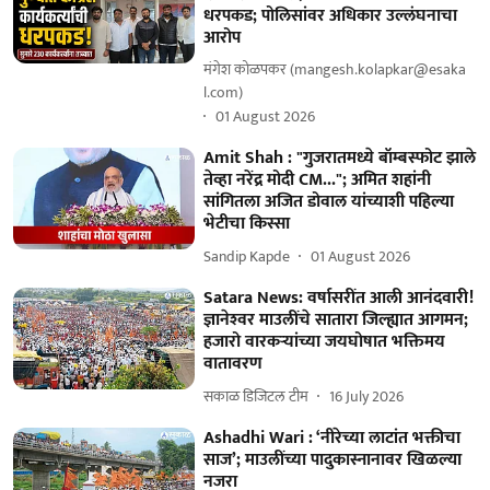
धरपकड; पोलिसांवर अधिकार उल्लंघनाचा
आरोप
मंगेश कोळपकर (mangesh.kolapkar@esaka
l.com)
01 August 2026
Amit Shah : "गुजरातमध्ये बॉम्बस्फोट झाले
तेव्हा नरेंद्र मोदी CM..."; अमित शहांनी
सांगितला अजित डोवाल यांच्याशी पहिल्या
भेटीचा किस्सा
Sandip Kapde
01 August 2026
Satara News: वर्षासरींत आली आनंदवारी!
ज्ञानेश्‍वर माउलींचे सातारा जिल्ह्यात आगमन;
हजारो वारकऱ्यांच्या जयघोषात भक्तिमय
वातावरण
सकाळ डिजिटल टीम
16 July 2026
Ashadhi Wari : ‘नीरेच्या लाटांत भक्तीचा
साज’; माउलींच्या पादुकास्नानावर खिळल्या
नजरा