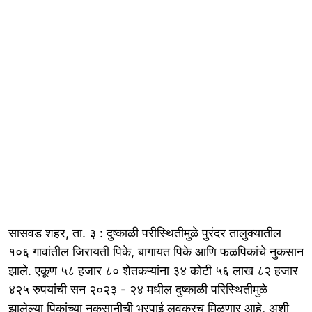
सासवड शहर, ता. ३ : दुष्काळी परीस्थितीमुळे पुरंदर तालुक्यातील
१०६ गावांतील जिरायती पिके, बागायत पिके आणि फळपिकांचे नुकसान
झाले. एकूण ५८ हजार ८० शेतकऱ्यांना ३४ कोटी ५६ लाख ८२ हजार
४२५ रुपयांची सन २०२३ - २४ मधील दुष्काळी परिस्थितीमुळे
झालेल्या पिकांच्या नुकसानीची भरपाई लवकरच मिळणार आहे, अशी