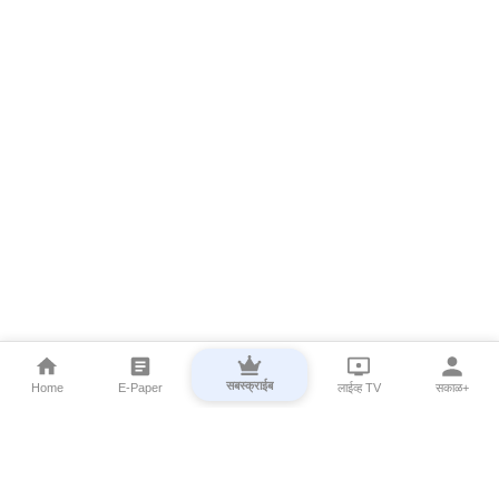
सबस्क्राईब
Home
E-Paper
लाईव्ह TV
सकाळ+