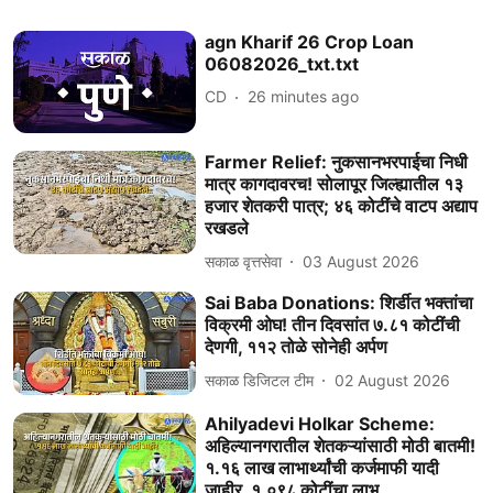
agn Kharif 26 Crop Loan
06082026_txt.txt
CD
26 minutes ago
Farmer Relief: नुकसानभरपाईचा निधी
मात्र कागदावरच! साेलापूर जिल्ह्यातील १३
हजार शेतकरी पात्र; ४६ कोटींचे वाटप अद्याप
रखडले
सकाळ वृत्तसेवा
03 August 2026
Sai Baba Donations: शिर्डीत भक्तांचा
विक्रमी ओघ! तीन दिवसांत ७.८१ कोटींची
देणगी, ११२ तोळे सोनेही अर्पण
सकाळ डिजिटल टीम
02 August 2026
Ahilyadevi Holkar Scheme:
अहिल्यानगरातील शेतकऱ्यांसाठी मोठी बातमी!
१.१६ लाख लाभार्थ्यांची कर्जमाफी यादी
जाहीर, १,०९८ कोटींचा लाभ