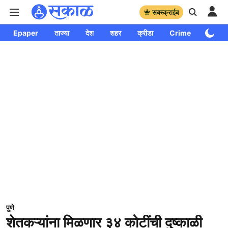
सबस्क्राईब
Epaper
ताज्या
देश
शहर
क्रीडा
Crime
साप्ताहि
पुणे
शेतकऱ्यांना मिळणार ३४ कोटींची दुष्काळी