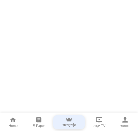
सबस्क्राईब
Home
E-Paper
लाईव्ह TV
सकाळ+