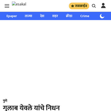
सबस्क्राईब
Epaper
ताज्या
देश
शहर
क्रीडा
Crime
साप्ताहिक
पुणे
गुलाब येवले यांचे निधन