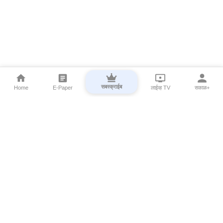
सबस्क्राईब
Home
E-Paper
लाईव्ह TV
सकाळ+
⌄
Marathi News
⌄
About Esakal