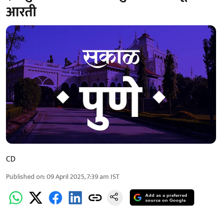
आरती
CD
Published on
:
09 April 2025, 7:39 am
IST
Add as a preferred
source on Google