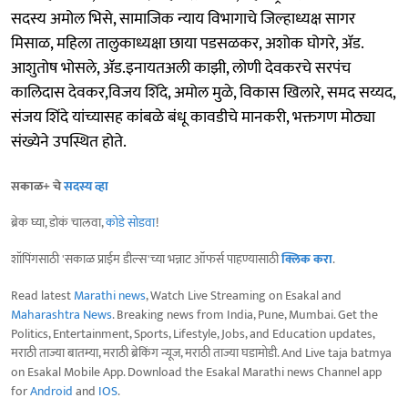
सदस्य अमोल भिसे, सामाजिक न्याय विभागाचे जिल्हाध्यक्ष सागर
मिसाळ, महिला तालुकाध्यक्षा छाया पडसळकर, अशोक घोगरे, ॲड.
आशुतोष भोसले, ॲड.इनायतअली काझी, लोणी देवकरचे सरपंच
कालिदास देवकर,विजय शिंदे, अमोल मुळे, विकास खिलारे, समद सय्यद,
संजय शिंदे यांच्यासह कांबळे बंधू कावडीचे मानकरी, भक्तगण मोठ्या
संख्येने उपस्थित होते.
सकाळ+ चे
सदस्य व्हा
ब्रेक घ्या, डोकं चालवा,
कोडे सोडवा
!
शॉपिंगसाठी 'सकाळ प्राईम डील्स'च्या भन्नाट ऑफर्स पाहण्यासाठी
क्लिक करा
.
Read latest
Marathi news
, Watch Live Streaming on Esakal and
Maharashtra News
. Breaking news from India, Pune, Mumbai. Get the
Politics, Entertainment, Sports, Lifestyle, Jobs, and Education updates,
मराठी ताज्या बातम्या, मराठी ब्रेकिंग न्यूज, मराठी ताज्या घडामोडी. And Live taja batmya
on Esakal Mobile App. Download the Esakal Marathi news Channel app
for
Android
and
IOS
.