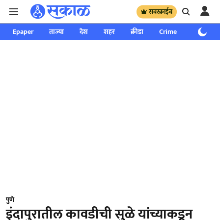
सबस्क्राईब
Epaper
ताज्या
देश
शहर
क्रीडा
Crime
साप्ताहिक
पुणे
इंदापुरातील कावडीची सुळे यांच्याकडून