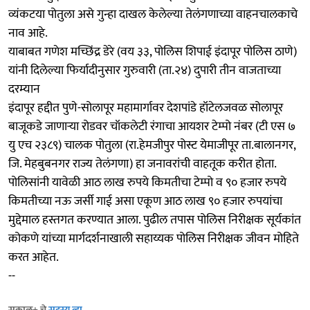
व्यंकटया पोतुला असे गुन्हा दाखल केलेल्या तेलंगणाच्या वाहनचालकाचे
नाव आहे.
याबाबत गणेश मच्छिंद्र डेरे (वय ३३, पोलिस शिपाई इंदापूर पोलिस ठाणे)
यांनी दिलेल्या फिर्यादीनुसार गुरुवारी (ता.२४) दुपारी तीन वाजताच्या
दरम्यान
इंदापूर हद्दीत पुणे-सोलापूर महामार्गावर देशपांडे हॉटेलजवळ सोलापूर
बाजूकडे जाणाऱ्या रोडवर चॉकलेटी रंगाचा आयशर टेम्पो नंबर (टी एस ७
यु एच २३८९) चालक पोतुला (रा.हेमजीपुर पोस्ट येमाजीपूर ता.बालानगर,
जि. मेहबुबनगर राज्य तेलंगणा) हा जनावरांची वाहतूक करीत होता.
पोलिसांनी यावेळी आठ लाख रुपये किमतीचा टेम्पो व ९० हजार रुपये
किमतीच्या नऊ जर्सी गाई असा एकूण आठ लाख ९० हजार रुपयांचा
मुद्देमाल हस्तगत करण्यात आला. पुढील तपास पोलिस निरीक्षक सूर्यकांत
कोकणे यांच्या मार्गदर्शनाखाली सहाय्यक पोलिस निरीक्षक जीवन मोहिते
करत आहेत.
--
सकाळ+ चे
सदस्य व्हा