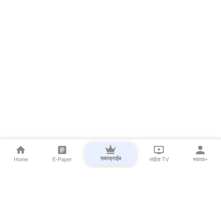
सबस्क्राईब
Home
E-Paper
लाईव्ह TV
सकाळ+