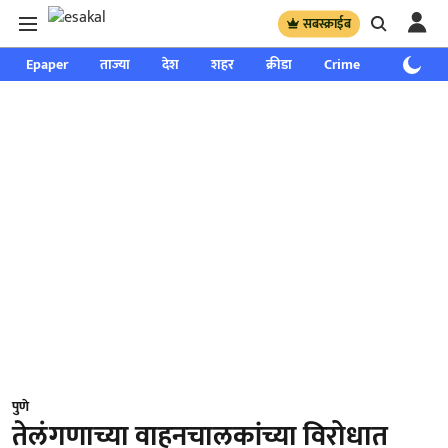
सबस्क्राईब
Epaper
ताज्या
देश
शहर
क्रीडा
Crime
साप्ताहिक
पुणे
तेलंगणाच्या वाहनचालकांच्या विरोधात