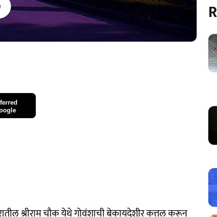
R
ferred
oogle
सरातील श्रीराम चौक येथे गोवंशाची बेकायदेशीर कत्तल करून