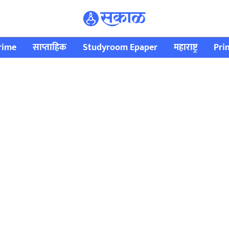
rime
साप्ताहिक
Studyroom Epaper
महाराष्ट्र
Pri