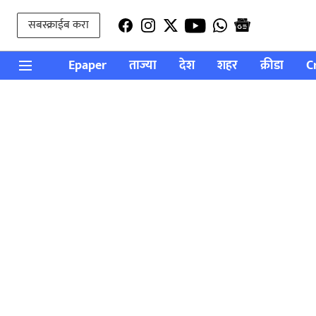
सबस्क्राईब करा
Epaper
ताज्या
देश
शहर
क्रीडा
C