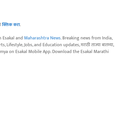
ठी
क्लिक करा
.
n Esakal and
Maharashtra News
. Breaking news from India,
, Lifestyle, Jobs, and Education updates, मराठी ताज्या बातम्या,
aja batmya on Esakal Mobile App. Download the Esakal Marathi