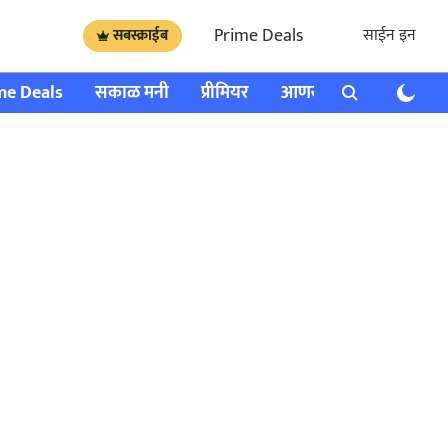
Prime Deals
साईन इन
सबस्क्राईब
me Deals
सकाळ मनी
प्रीमियर
आणखी
राशी भविष्य