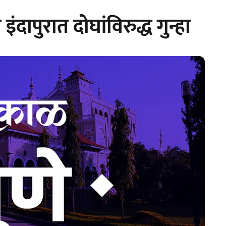
ंदापुरात दोघांविरुद्ध गुन्हा