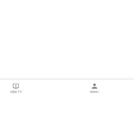
लाईव्ह TV
सकाळ+