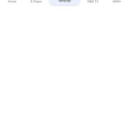
सबस्क्राईब
Home
E-Paper
लाईव्ह TV
सकाळ+
⌄
Marathi News
⌄
About Esakal
⌄
Digital Products
⌄
Sakal Programs
⌄
Print Products