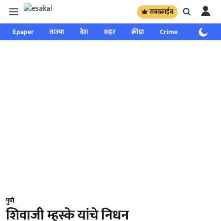
सबस्क्राईब
Epaper
ताज्या
देश
शहर
क्रीडा
Crime
साप्ताहिक
पुणे
शिवाजी म्हस्के यांचे निधन