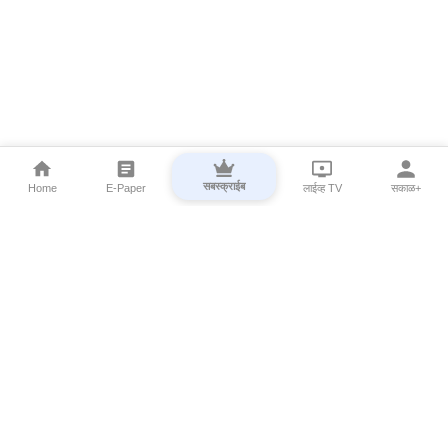
सबस्क्राईब
Home
E-Paper
लाईव्ह TV
सकाळ+
⌄
Marathi News
⌄
About Esakal