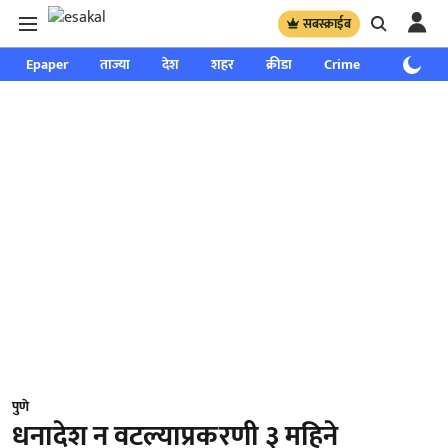
सबस्क्राईब
Epaper
ताज्या
देश
शहर
क्रीडा
Crime
साप्ताहिक
पुणे
धनादेश न वटल्याप्रकरणी ३ महिने