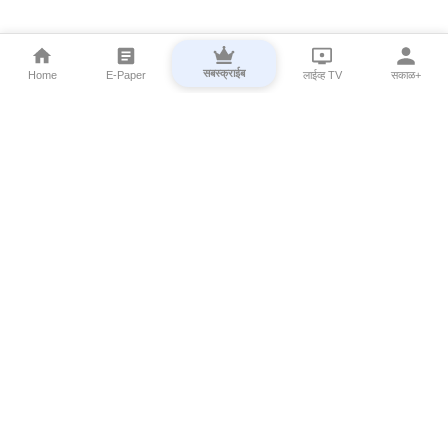
सबस्क्राईब
Home
E-Paper
लाईव्ह TV
सकाळ+
⌄
Marathi News
⌄
About Esakal
⌄
Digital Products
⌄
Sakal Programs