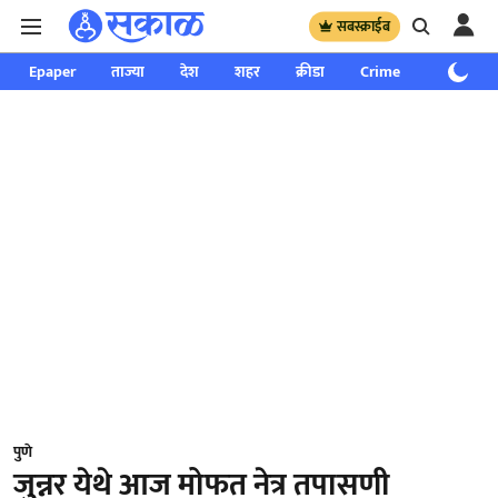
सबस्क्राईब
Epaper
ताज्या
देश
शहर
क्रीडा
Crime
साप्ताहिक
पुणे
जुन्नर येथे आज मोफत नेत्र तपासणी