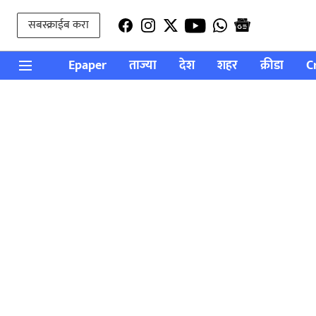
सबस्क्राईब करा
Epaper
ताज्या
देश
शहर
क्रीडा
C