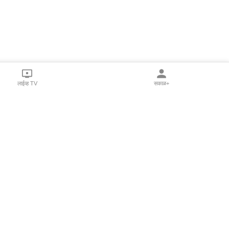
लाईव्ह TV
सकाळ+