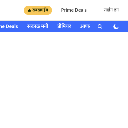
Prime Deals
साईन इन
सबस्क्राईब
me Deals
सकाळ मनी
प्रीमियर
आणखी
राशी भविष्य