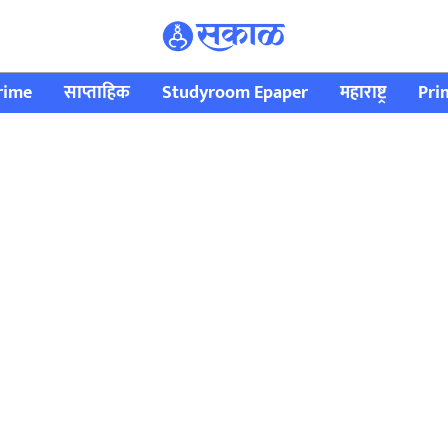
rime
साप्ताहिक
Studyroom Epaper
महाराष्ट्र
Pri