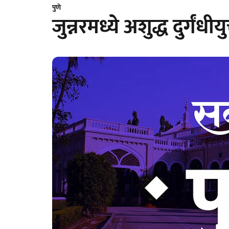
पुणे
जुन्नरमध्ये अशुद्ध दुर्गंध