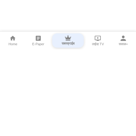
सबस्क्राईब
Home
E-Paper
लाईव्ह TV
सकाळ+
⌄
Marathi News
⌄
About Esakal
⌄
Digital Products