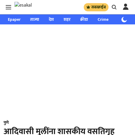
सबस्क्राईब
Epaper
ताज्या
देश
शहर
क्रीडा
Crime
साप्ताहिक
पुणे
आदिवासी मुलींना शासकीय वसतिगृह