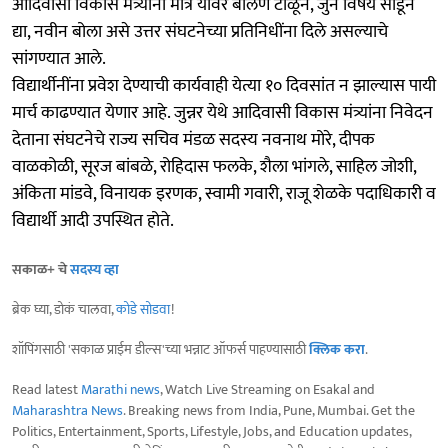
आदिवासी विकास मंत्र्यांनी मात्र यावर बोलणे टाळून, जुने विषय सोडून
द्या, नवीन बोला असे उत्तर संघटनेच्या प्रतिनिधींना दिले असल्याचे
सांगण्यात आले.
विद्यार्थीनींना प्रवेश देण्याची कार्यवाही येत्या १० दिवसांत न झाल्यास पायी
मार्च काढण्यात येणार आहे. जुन्नर येथे आदिवासी विकास मंत्र्यांना निवेदन
देताना संघटनेचे राज्य सचिव मंडळ सदस्य नवनाथ मोरे, दीपक
वाळकोळी, सूरज बांबळे, रोहिदास फलके, शैला भांगले, साहिल जोशी,
अंकिता मांडवे, विनायक इरणक, स्वामी गवारी, राजू‌ शेळके पदाधिकारी व
विद्यार्थी आदी उपस्थित होते.
सकाळ+ चे
सदस्य व्हा
ब्रेक घ्या, डोकं चालवा,
कोडे सोडवा
!
शॉपिंगसाठी 'सकाळ प्राईम डील्स'च्या भन्नाट ऑफर्स पाहण्यासाठी
क्लिक करा
.
Read latest
Marathi news
, Watch Live Streaming on Esakal and
Maharashtra News
. Breaking news from India, Pune, Mumbai. Get the
Politics, Entertainment, Sports, Lifestyle, Jobs, and Education updates,