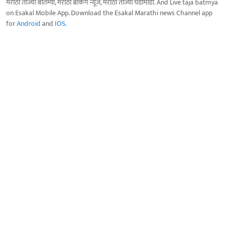
मराठी ताज्या बातम्या, मराठी ब्रेकिंग न्यूज, मराठी ताज्या घडामोडी. And Live taja batmya
on Esakal Mobile App. Download the Esakal Marathi news Channel app
for
Android
and
IOS
.