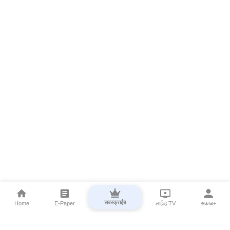
सबस्क्राईब
Home
E-Paper
लाईव्ह TV
सकाळ+