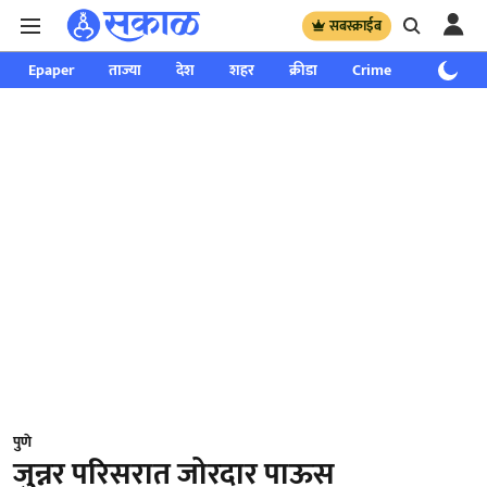
सबस्क्राईब
Epaper
ताज्या
देश
शहर
क्रीडा
Crime
साप्ताहिक
पुणे
जुन्नर परिसरात जोरदार पाऊस