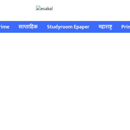
rime
साप्ताहिक
Studyroom Epaper
महाराष्ट्र
Pri