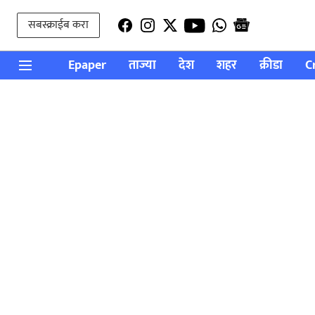
सबस्क्राईब करा
Epaper
ताज्या
देश
शहर
क्रीडा
C