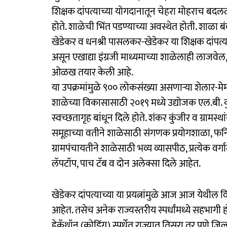
शिक्षक दांपत्याच्या योगदानातून चेहरा मोहराच बदलल
होते. शाळेची भिंत पडण्याच्या अवस्थेत होती. शाळा
खेडेकर व धनश्री पासलकर-खेडेकर या शिक्षक दांपत्
असून एखाद्या इंग्रजी माध्यमाच्या शाळेलाही लाजवेल‌
ओळख तयार केली आहे.
या उपक्रमांमुळे ९०० लोकसंख्या असणाऱ्या शेलार-
शाळेच्या विकासासाठी २०१९ मध्ये उद्योजक एल.बी. कु
स्वच्छतागृह बांधून दिले होते. शंकर कुंजीर व ग्रामस्थ
समूहाच्या वतीने शाळेसाठी संगणक प्रयोगशाळा, फर
ग्रामपंचायतीने शाळेसाठी भव्य व्यासपीठ, प्रत्येक वर्ग
लॅपटॉप, पाच टॅब व दोन अलेक्सा दिले आहेत.
खेडेकर दांपत्याच्या या प्रयत्नांमुळे आज आज येथील वि
आहेत. तसेच अनेक राज्यस्तरीय स्पर्धांमध्ये सहभ
हेकॅथॉन (कोडिंग) स्पर्धेत राज्यात तिसरा तर पुणे 