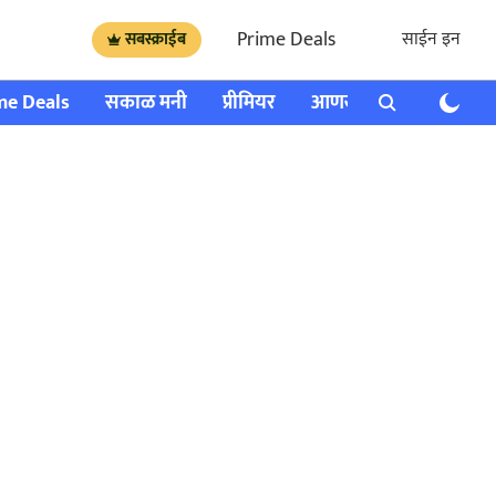
Prime Deals
साईन इन
सबस्क्राईब
me Deals
सकाळ मनी
प्रीमियर
आणखी
राशी भविष्य