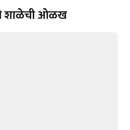
ावली शाळेची ओळख