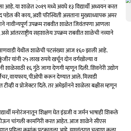
ा आहे. या शाळेत २०१९ मध्ये अवघे १३ विद्यार्थी अध्ययन करत
 बंद पडेल की काय, अशी परिस्थिती असताना मुख्याध्यापक अमर
याने नावीन्यपूर्ण उपक्रम राबवीत शाळेत जिवंतपणा आणला
, असे आंतरराष्ट्रीय सहशालेय उपक्रम राबवीत शाळेची नव्याने
मेमाणवाडी येथील शाळेची पटसंख्या आज १६० झाली आहे.
ंजीर यांनी २५ लाख रुपये खर्चून दोन वर्गखोल्या व
ांनी शाळेसाठी १६ गुंठे जागा देणगी म्हणून दिली. शिवनेरी उद्योग
्निचर, वायफाय, पीओपी करून देण्यात आले. मिरवडी
ात टीव्ही व प्रोजेक्टर दिले. तर अमेझॉनने शाळेला बक्षीस म्हणून
द्यार्थी मनोरंजनातून शिक्षण घेत इंग्रजी व जर्मन भाषाही शिकले
ागी होऊन चांगली कामगिरी करत आहेत. आज शाळेने सीएस
जिल्ह्यात पहिला क्रमांक पटकावला आहे. यशवंतराव चव्हाण कला