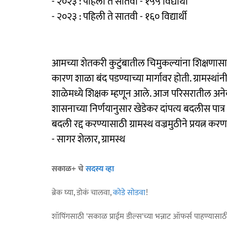
- २०२३ : पहिली ते सातवी - १५५ विद्यार्थी
- २०२३ : पहिली ते सातवी - १६० विद्यार्थी
आमच्या शेतकरी कुटुंबातील चिमुकल्यांना शिक्षणास
कारण शाळा बंद पडण्याच्या मार्गावर होती. ग्रामस्थांन
शाळेमध्ये शिक्षक म्हणून आले. आज परिसरातील अनेक विद
शासनाच्या निर्णयानुसार खेडेकर दांपत्य बदलीस पात्र
बदली रद्द करण्यासाठी ग्रामस्थ वज्रमुठीने प्रयत्न कर
- सागर शेलार, ग्रामस्थ
सकाळ+ चे
सदस्य व्हा
ब्रेक घ्या, डोकं चालवा,
कोडे सोडवा
!
शॉपिंगसाठी 'सकाळ प्राईम डील्स'च्या भन्नाट ऑफर्स पाहण्यासा